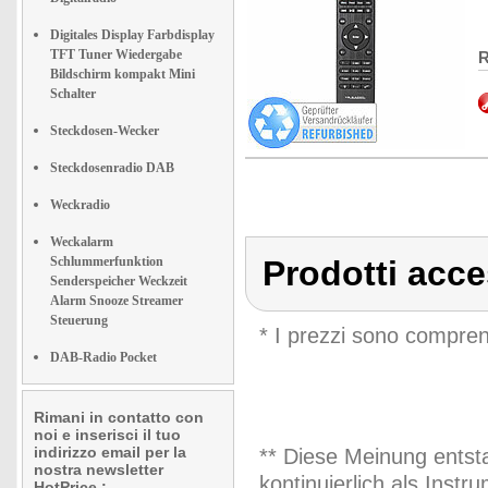
Digitales Display Farbdisplay
TFT Tuner Wiedergabe
R
Bildschirm kompakt Mini
Schalter
Steckdosen-Wecker
Steckdosenradio DAB
Weckradio
Weckalarm
Schlummerfunktion
Prodotti acc
Senderspeicher Weckzeit
Alarm Snooze Streamer
Steuerung
* I prezzi sono compren
DAB-Radio Pocket
Rimani in contatto con
noi e inserisci il tuo
indirizzo email per la
** Diese Meinung entst
nostra newsletter
kontinuierlich als Inst
HotPrice.: