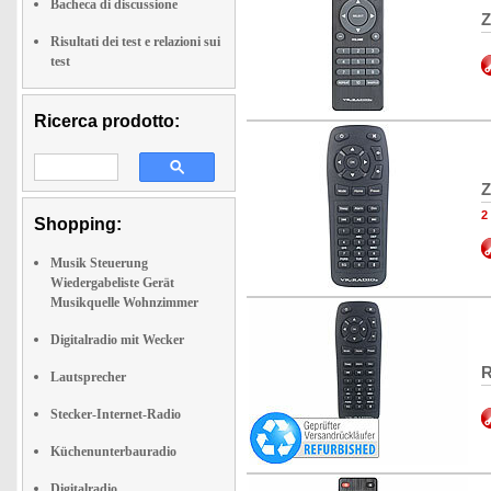
Bacheca di discussione
Z
Risultati dei test e relazioni sui
test
Ricerca prodotto:
Z
2
Shopping:
Musik Steuerung
Wiedergabeliste Gerät
Musikquelle Wohnzimmer
Digitalradio mit Wecker
R
Lautsprecher
Stecker-Internet-Radio
Küchenunterbauradio
Digitalradio