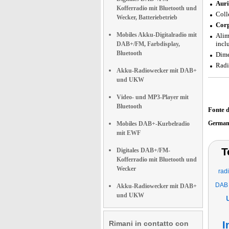
Auri
Kofferradio mit Bluetooth und
Coll
Wecker, Batteriebetrieb
Corp
Mobiles Akku-Digitalradio mit
Alim
incl
DAB+/FM, Farbdisplay,
Bluetooth
Dime
Radi
Akku-Radiowecker mit DAB+
und UKW
Video- und MP3-Player mit
Bluetooth
Fonte 
German
Mobiles DAB+-Kurbelradio
mit EWF
T
Digitales DAB+/FM-
Kofferradio mit Bluetooth und
Wecker
rad
DAB
Akku-Radiowecker mit DAB+
und UKW
Rimani in contatto con
I