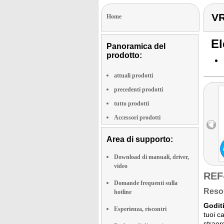
VR
Home
El
Panoramica del
prodotto:
attuali prodotti
precedenti prodotti
tutto prodotti
Accessori prodotti
Area di supporto:
Download di manuali, driver,
video
REF
Domande frequenti sulla
Reso 
hotline
Godit
Esperienza, riscontri
tuoi c
straor