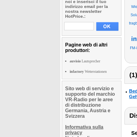
noi e inserisci il tuo
indirizzo email per la
Wie
nostra newsletter
Sol
HotPrice.:
trag
in
Pagine web di altri
FM-
produttori:
auvisio
Lautsprecher
infactory
Wetterstationen
(1
Sito web di servizio e
Bed
supporto del marchio
Geh
VR-Radio per le aree
di distribuzione
Germania, Austria e
Di
Svizzera
Informativa sulla
privacy
Se