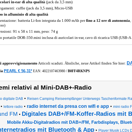
colari in-ear di alta qualità
(jack da 3,5 mm)
egamenti: cuffie (jack da 3,5 mm), Micro-USB
o in alluminio di alta qualità
entazione: batteria Li-Ion integrata da 1.000 mAh per
fino a 12 ore di autonomia
,
uso)
nsioni: 91 x 58 x 11 mm, peso: 74 g
o portatile DOR-350.mini inclusa di auricolari in-ear, cavo di ricarica USB (USB-A
DA
di approvvigionamento
Articoli scaduti. Ähnliche, neue Artikel finden Sie hier:
PEARL € 56,31*
ia
EAN:
4022107463980
/
B0FF4RKNPS
emi relativi al Mini-DAB+-Radio
•
io digitale DAB
Reisen Camping Reiseempfänger Unterwegs Taschenformate Rad
•
•
radio internet da presa con wifi e app
•
lettore radio
mini radio 
Digitales DAB+/FM-Koffer-Radios mit 
und FM
•
Mobile Akku-Digitalradios mit DAB+/FM, Farbdisplays, Bluet
nternetradios mit Bluetooth & App
•
Player Musik LCDs D