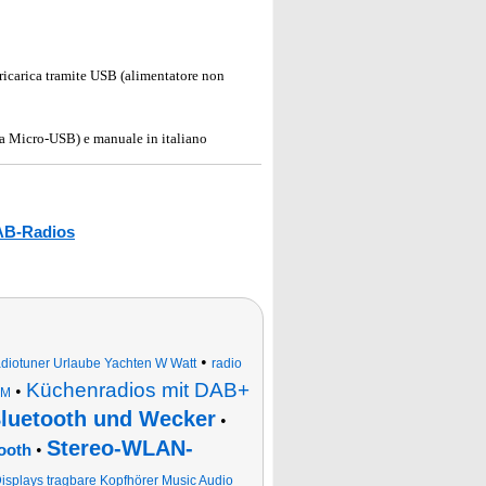
 ricarica tramite USB (alimentatore non
 a Micro-USB) e manuale in italiano
B-Radios
•
iotuner Urlaube Yachten W Watt
radio
Küchenradios mit DAB+
•
FM
Bluetooth und Wecker
•
Stereo-WLAN-
•
ooth
isplays tragbare Kopfhörer Music Audio