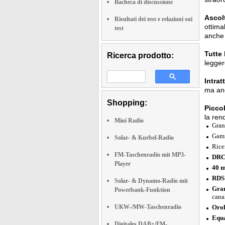
Bacheca di discussione
Ascolt
Risultati dei test e relazioni sui
ottima
test
anche 
Tutte 
Ricerca prodotto:
legger
Intrat
ma an
Shopping:
Picco
la ren
Mini Radio
Gran
Gamm
Solar- & Kurbel-Radio
Rice
FM-Taschenradio mit MP3-
DRC
Player
40 m
RDS 
Solar- & Dynamo-Radio mit
Gran
Powerbank-Funktion
canal
UKW-/MW-Taschenradio
Orol
Equa
Digitales DAB+/FM-