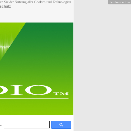
men Sie der Nutzung aller Cookies und Technologien
Hy-phen-a-tion
schutz
: