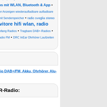
•
ios mit WLAN, Bluetooth & App
r Anzeigen wiederaufladbare aufladbare
•
radio sveglia stereo
mit Senderspeicher
vitore hifi wlan, radio
•
•
fang Radios
Tragbare DAB+-Radios
•
adio FM
DRC InEar Ohrhörer Laufzeiten
io DAB+/FM, Akku, Ohrhörer, Alu-
R-Radio: