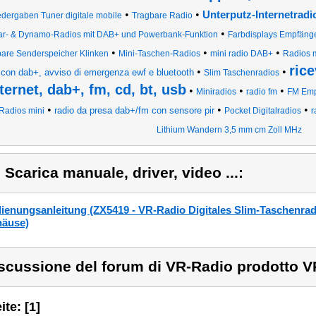
•
•
Unterputz-Internetrad
dergaben Tuner digitale mobile
Tragbare Radio
•
ar- & Dynamo-Radios mit DAB+ und Powerbank-Funktion
Farbdisplays Empfänge
•
•
•
bare Senderspeicher Klinken
Mini-Taschen-Radios
mini radio DAB+
Radios 
rice
•
•
con dab+, avviso di emergenza ewf e bluetooth
Slim Taschenradios
ternet, dab+, fm, cd, bt, usb
•
•
•
Miniradios
radio fm
FM Emp
•
•
•
radio da presa dab+/fm con sensore pir
Radios mini
Pocket Digitalradios
r
Lithium Wandern 3,5 mm cm Zoll MHz
) Scarica manuale, driver, video ...:
ienungsanleitung (ZX5419 - VR-Radio Digitales Slim-Taschenrad
äuse)
scussione del forum di VR-Radio prodotto V
ite: [1]