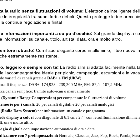
a la radio senza fluttuazioni di volume:
L'elettronica intelligente d
le le irregolarità tra suoni forti e deboli. Questo protegge le tue orecchi
la continua regolazione è finita!
le informazioni importanti a colpo d'occhio:
Sul grande display a co
e informazioni su canale, titolo, artista, data, ora e molto altro.
tenitore robusto:
Con il suo elegante corpo in alluminio, il tuo nuovo i
che estremamente resistente.
lo, leggero e sempre con te:
La radio slim si adatta facilmente nella t
de l'accompagnatrice ideale per picnic, campeggio, escursioni e in vac
de varietà di canali grazie a
DAB+ e FM (UKW)
a di frequenze: DAB+: 174,928 - 239,200 MHz, FM: 87,5 - 107,5 MHz
rca canali semplice: tramite auto-scan o manualmente
 (Dynamic Range Compression)
per compensare le fluttuazioni di volume
emorie per i canali:
20 per canali digitali e 20 per canali analogici
(Radio Data System)
per informazioni su canale e programma
de display a colori
con diagonale di 6,1 cm / 2,4" con retroilluminazione dimmera
i, ora e molto altro.
ogio digitale
con impostazione automatica di ora e data
lizzatore con 7 preimpostazioni:
Normale, Classica, Jazz, Pop, Rock, Parola, Pers