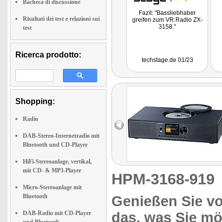
Bacheca di discussione
Fazit: "Bassliebhaber
Risultati dei test e relazioni sui
greifen zum VR Radio ZX-
3158."
test
Ricerca prodotto:
techstage.de 01/23
Shopping:
Radio
DAB-Stereo-Internetradio mit
Bluetooth und CD-Player
HiFi-Stereoanlage, vertikal,
mit CD- & MP3-Player
HPM-3168-91
Micro-Stereoanlage mit
Bluetooth
Genießen Sie vol
DAB-Radio mit CD-Player
das, was Sie m