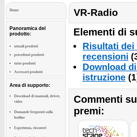
VR-Radio
Home
Panoramica del
Elementi di s
prodotto:
Risultati dei
attuali prodotti
recensioni
(
precedenti prodotti
tutto prodotti
Download di 
Accessori prodotti
istruzione
(1
Area di supporto:
Commenti sull
Download di manuali, driver,
video
premi:
Domande frequenti sulla
hotline
Esperienza, riscontri