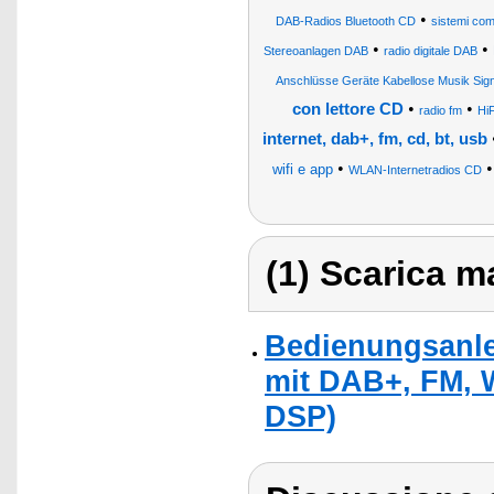
•
DAB-Radios Bluetooth CD
sistemi com
•
•
Stereoanlagen DAB
radio digitale DAB
Anschlüsse Geräte Kabellose Musik Sign
•
•
con lettore CD
radio fm
Hi
internet, dab+, fm, cd, bt, usb
•
wifi e app
WLAN-Internetradios CD
(1) Scarica ma
Bedienungsanlei
mit DAB+, FM, 
DSP)