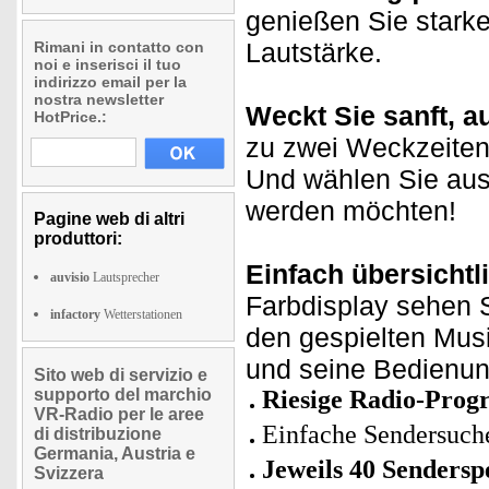
genießen Sie stark
Lautstärke.
Rimani in contatto con
noi e inserisci il tuo
indirizzo email per la
nostra newsletter
Weckt Sie sanft, a
HotPrice.:
zu zwei Weckzeiten
Und wählen Sie aus
werden möchten!
Pagine web di altri
produttori:
Einfach übersichtli
auvisio
Lautsprecher
Farbdisplay sehen 
infactory
Wetterstationen
den gespielten Musi
und seine Bedienung
Sito web di servizio e
supporto del marchio
Riesige Radio-Prog
VR-Radio per le aree
Einfache Sendersuch
di distribuzione
Germania, Austria e
Jeweils 40 Senders
Svizzera