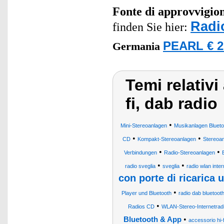
Fonte di approvvigi
Radi
finden Sie hier:
PEARL € 2
Germania
Temi relativi
fi, dab radio
•
Mini-Stereoanlagen
Musikanlagen Bluet
•
•
CD
Kompakt-Stereoanlagen
Stereoa
•
•
Verbindungen
Radio-Stereoanlagen
•
•
radio sveglia
sveglia
radio wlan inte
con porte di ricarica 
•
Player und Bluetooth
radio dab bluetoot
•
Radios CD
WLAN-Stereo-Internetrad
•
Bluetooth & App
accessorio hi-f