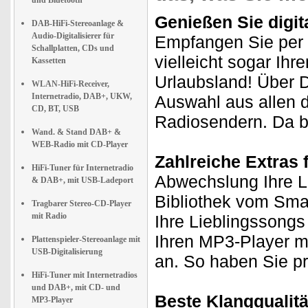
und Bluetooth
Genießen Sie digita
DAB-HiFi-Stereoanlage &
Audio-Digitalisierer für
Empfangen Sie per 
Schallplatten, CDs und
vielleicht sogar Ih
Kassetten
Urlaubsland! Über 
WLAN-HiFi-Receiver,
Internetradio, DAB+, UKW,
Auswahl aus allen 
CD, BT, USB
Radiosendern. Da bl
Wand. & Stand DAB+ &
WEB-Radio mit CD-Player
Zahlreiche Extras 
HiFi-Tuner für Internetradio
Abwechslung Ihre Li
& DAB+, mit USB-Ladeport
Bibliothek vom Sma
Tragbarer Stereo-CD-Player
mit Radio
Ihre Lieblingssong
Ihren MP3-Player mi
Plattenspieler-Stereoanlage mit
USB-Digitalisierung
an. So haben Sie p
HiFi-Tuner mit Internetradios
und DAB+, mit CD- und
Beste Klangqualitä
MP3-Player