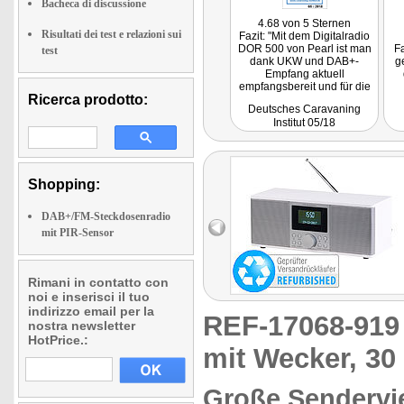
Bacheca di discussione
4.68 von 5 Sternen
Risultati dei test e relazioni sui
Fazit: "Mit dem Digitalradio
DOR 500 von Pearl ist man
Fa
test
dank UKW und DAB+-
g
Empfang aktuell
empfangsbereit und für die
Ricerca prodotto:
digitale DAB+-Zukunft
Deutsches Caravaning
gerüstet. Das Radio
Ne
Institut 05/18
überzeugt mit seinem
schicken Design, der guten
B
Verarbeitung und letztlich
Em
mit dem guten Klang."
al
Dig
Shopping:
b
DAB+/FM-Steckdosenradio
mit PIR-Sensor
Rimani in contatto con
noi e inserisci il tuo
indirizzo email per la
REF-17068-91
nostra newsletter
HotPrice.:
mit Wecker, 30
Große Sendervie