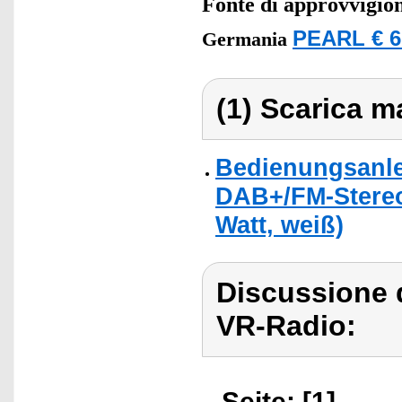
Fonte di approvvigi
PEARL € 6
Germania
(1) Scarica ma
Bedienungsanlei
DAB+/FM-Stereo
Watt, weiß)
Discussione 
VR-Radio:
Seite: [1]