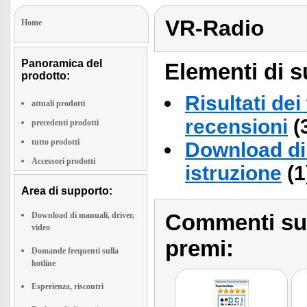
VR-Radio
Home
Panoramica del
Elementi di s
prodotto:
Risultati dei
attuali prodotti
recensioni
(
precedenti prodotti
tutto prodotti
Download di 
Accessori prodotti
istruzione
(1
Area di supporto:
Commenti sull
Download di manuali, driver,
video
premi:
Domande frequenti sulla
hotline
Esperienza, riscontri