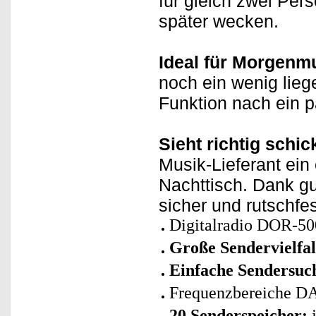
für gleich zwei Pe
später wecken.
Ideal für Morgenmu
noch ein wenig lieg
Funktion nach ein p
Sieht richtig schic
Musik-Lieferant ei
Nachttisch. Dank g
sicher und rutschfe
Digitalradio DOR-50
Große Sendervielf
Einfache Sendersuc
Frequenzbereiche D
20 Senderspeicher:
j