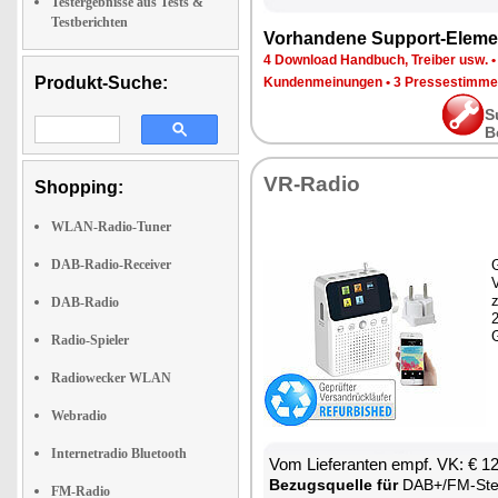
Testergebnisse aus Tests &
Testberichten
Vorhandene Support-Eleme
4 Download Handbuch, Treiber usw.
Produkt-Suche:
Kundenmeinungen
•
3 Pressestimme
S
B
VR-Radio
Shopping:
WLAN-Radio-Tuner
DAB-Radio-Receiver
G
z
DAB-Radio
Radio-Spieler
Radiowecker WLAN
Webradio
Internetradio Bluetooth
Vom Lieferanten empf. VK: € 1
Bezugsquelle für
DAB+/FM-Ste
FM-Radio