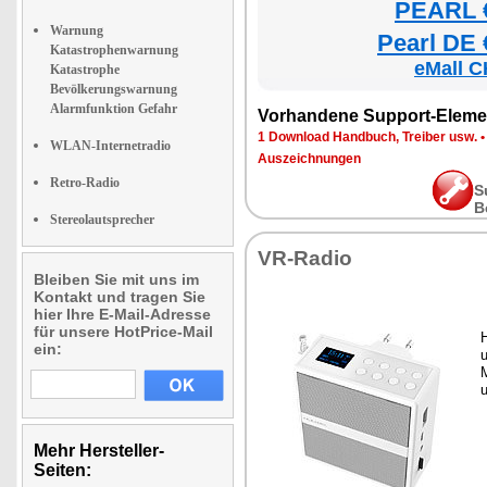
PEARL €
Warnung
Pearl DE 
Katastrophenwarnung
eMall C
Katastrophe
Bevölkerungswarnung
Alarmfunktion Gefahr
Vorhandene Support-Eleme
1 Download Handbuch, Treiber usw.
WLAN-Internetradio
Auszeichnungen
Retro-Radio
S
B
Stereolautsprecher
VR-Radio
Bleiben Sie mit uns im
Kontakt und tragen Sie
hier Ihre E-Mail-Adresse
für unsere HotPrice-Mail
ein:
u
Mehr Hersteller-
Seiten: