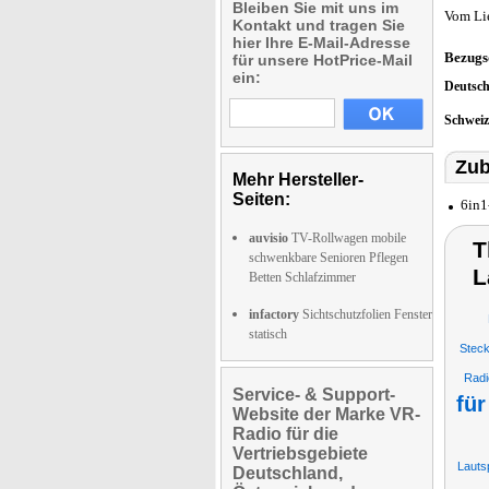
Bleiben Sie mit uns im
Vom Li
Kontakt und tragen Sie
hier Ihre E-Mail-Adresse
Bezugs
für unsere HotPrice-Mail
ein:
Deutsc
Schwei
Zub
Mehr Hersteller-
Seiten:
6in1
auvisio
TV-Rollwagen mobile
T
schwenkbare Senioren Pflegen
L
Betten Schlafzimmer
infactory
Sichtschutzfolien Fenster
statisch
Steck
Radi
Service- & Support-
für
Website der Marke VR-
Radio für die
Vertriebsgebiete
Lauts
Deutschland,