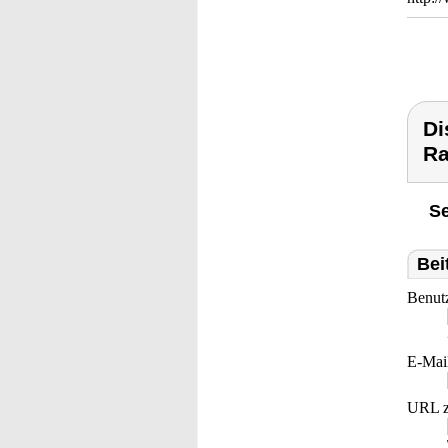
Di
Ra
Se
Bei
Benut
E-Mai
URL z