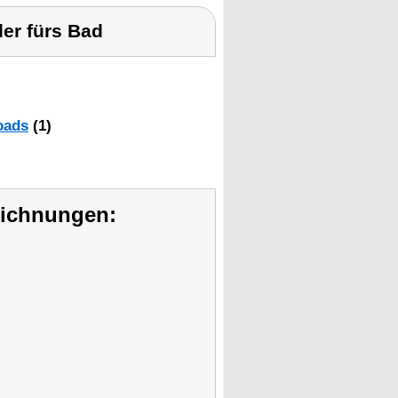
er fürs Bad
oads
(1)
eichnungen: