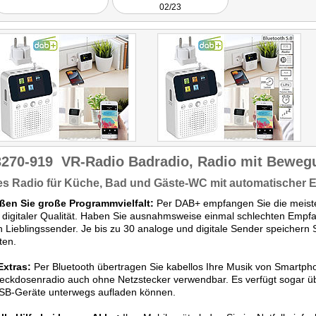
02/23
das ist aber egal, denn für
uns ist es schlicht ein
multifunktionales DAB+
Radio."
3270-919
VR-Radio Badradio, Radio mit Beweg
es Radio für Küche, Bad und Gäste-WC mit automatischer 
ßen Sie große Programmvielfalt:
Per DAB+ empfangen Sie die meiste
 digitaler Qualität. Haben Sie ausnahmsweise einmal schlechten Empfan
n Lieblingssender. Je bis zu 30 analoge und digitale Sender speichern 
ten.
Extras:
Per Bluetooth übertragen Sie kabellos Ihre Musik von Smartpho
eckdosenradio auch ohne Netzstecker verwendbar. Es verfügt sogar ü
USB-Geräte unterwegs aufladen können.