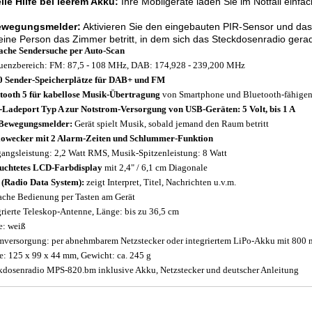
le Hilfe bei leerem Akku:
Ihre Mobilgeräte laden Sie im Notfall einfa
ewegungsmelder:
Aktivieren Sie den eingebauten PIR-Sensor und das 
ine Person das Zimmer betritt, in dem sich das Steckdosenradio gerad
ache Sendersuche per Auto-Scan
uenzbereich: FM: 87,5 - 108 MHz, DAB: 174,928 - 239,200 MHz
0 Sender-Speicherplätze für DAB+ und FM
tooth 5 für kabellose Musik-Übertragung
von Smartphone und Bluetooth-fähigen 
Ladeport Typ A zur Notstrom-Versorgung von USB-Geräten: 5 Volt, bis 1 A
Bewegungsmelder:
Gerät spielt Musik, sobald jemand den Raum betritt
owecker mit 2 Alarm-Zeiten und Schlummer-Funktion
angsleistung: 2,2 Watt RMS, Musik-Spitzenleistung: 8 Watt
uchtetes LCD-Farbdisplay
mit 2,4" / 6,1 cm Diagonale
(Radio Data System):
zeigt Interpret, Titel, Nachrichten u.v.m.
ache Bedienung per Tasten am Gerät
grierte Teleskop-Antenne, Länge: bis zu 36,5 cm
e: weiß
mversorgung: per abnehmbarem Netzstecker oder integriertem LiPo-Akku mit 800 m
: 125 x 99 x 44 mm, Gewicht: ca. 245 g
kdosenradio MPS-820.bm inklusive Akku, Netzstecker und deutscher Anleitung