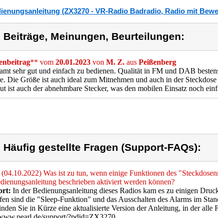
ienungsanleitung (ZX3270 - VR-Radio Badradio, Radio mit Bew
) Beiträge, Meinungen, Beurteilungen:
nbeitrag
** vom
20.01.2023
von
M. Z.
aus
Peißenberg
amt sehr gut und einfach zu bedienen. Qualität in FM und DAB bestens
e. Die Größe ist auch ideal zum Mitnehmen und auch in der Steckdose 
ut ist auch der abnehmbare Stecker, was den mobilen Einsatz noch ein
) Häufig gestellte Fragen (Support-FAQs):
(04.10.2022) Was ist zu tun, wenn einige Funktionen des "Steckdose
dienungsanleitung beschrieben aktiviert werden können?
rt:
In der Bedienungsanleitung dieses Radios kam es zu einigen Druckf
fen sind die "Sleep-Funktion" und das Ausschalten des Alarms im St
inden Sie in Kürze eine aktualisierte Version der Anleitung, in der alle
//www.pearl.de/support/?pdid=ZX3270