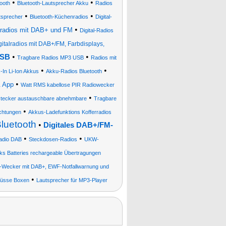
•
•
ooth
Bluetooth-Lautsprecher Akku
Radios
•
•
sprecher
Bluetooth-Küchenradios
Digital-
•
radios mit DAB+ und FM
Digital-Radios
italradios mit DAB+/FM, Farbdisplays,
•
•
USB
Tragbare Radios MP3 USB
Radios mit
•
•
-In Li-Ion Akkus
Akku-Radios Bluetooth
•
& App
Watt RMS kabellose PIR Radiowecker
•
stecker austauschbare abnehmbare
Tragbare
•
ichtungen
Akkus-Ladefunktions Kofferradios
Bluetooth
•
Digitales DAB+/FM-
•
•
Radio DAB
Steckdosen-Radios
UKW-
s Batteries rechargeable Übertragungen
-Wecker mit DAB+, EWF-Notfallwarnung und
•
lüsse Boxen
Lautsprecher für MP3-Player