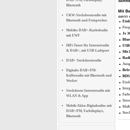
DAB+/FM, Farbdisplay,
Schnel
Bluetooth
Mit B
UKW-Steckdosenradio mit
wenn e
Bluetooth und Freisprecher
Einf
Freq
Mobiles DAB+-Kurbelradio
Je 3
mit EWF
Blue
HiFi-Tuner für Internetradio
USB-
& DAB+, mit USB-Ladeport
Mit 
Radi
DAB+ Steckdosenradio
Ausg
Bele
Digitales DAB+/FM-
Kofferradio mit Bluetooth und
RDS 
Wecker
Einf
Inte
Steckdosen-Internetradio mit
Farb
WLAN & App
Stro
Mobile Akku-Digitalradios mit
Maße
DAB+/FM, Farbdisplays,
Stec
Bluetooth