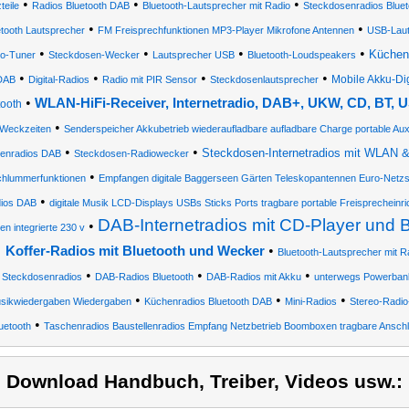
•
•
•
teile
Radios Bluetooth DAB
Bluetooth-Lautsprecher mit Radio
Steckdosenradios Bluet
•
•
etooth Lautsprecher
FM Freisprechfunktionen MP3-Player Mikrofone Antennen
USB-Laut
•
•
•
•
Küchen
o-Tuner
Steckdosen-Wecker
Lautsprecher USB
Bluetooth-Loudspeakers
•
•
•
•
Mobile Akku-Dig
DAB
Digital-Radios
Radio mit PIR Sensor
Steckdosenlautsprecher
•
WLAN-HiFi-Receiver, Internetradio, DAB+, UKW, CD, BT, 
tooth
•
 Weckzeiten
Senderspeicher Akkubetrieb wiederaufladbare aufladbare Charge portable Aux
•
•
Steckdosen-Internetradios mit WLAN 
enradios DAB
Steckdosen-Radiowecker
•
chlummerfunktionen
Empfangen digitale Baggerseen Gärten Teleskopantennen Euro-Netz
•
ios DAB
digitale Musik LCD-Displays USBs Sticks Ports tragbare portable Freisprecheinr
DAB-Internetradios mit CD-Player und 
•
en integrierte 230 v
•
Koffer-Radios mit Bluetooth und Wecker
Bluetooth-Lautsprecher mit 
•
•
•
Steckdosenradios
DAB-Radios Bluetooth
DAB-Radios mit Akku
unterwegs Powerbank
•
•
•
sikwiedergaben Wiedergaben
Küchenradios Bluetooth DAB
Mini-Radios
Stereo-Radio
•
uetooth
Taschenradios Baustellenradios Empfang Netzbetrieb Boomboxen tragbare Ansch
) Download Handbuch, Treiber, Videos usw.: