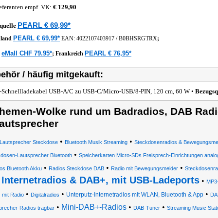
eferanten empf. VK:
€ 129,90
PEARL € 69,99*
quelle
PEARL € 69,99*
hland
EAN:
4022107403917
/
B0BHSRGTRX
;
eMall CHF 79.95*
PEARL € 76,95*
z
;
Frankreich
ehör / häufig mitgekauft:
-Schnellladekabel USB-A/C zu USB-C/Micro-USB/8-PIN, 120 cm, 60 W •
Bezugsq
hemen-Wolke rund um Badradios, DAB Radio
autsprecher
•
•
Lautsprecher Steckdose
Bluetooth Musik Streaming
Steckdosenradios & Bewegungsme
•
dosen-Lautsprecher Bluetooth
Speicherkarten Micro-SDs Freisprech-Einrichtungen anal
•
•
•
os Bluetooth Akku
Radios Steckdose DAB
Radio mit Bewegungsmelder
Steckdosenra
 Internetradios & DAB+, mit USB-Ladeports
•
MP3-
•
•
•
Unterputz-Internetradios mit WLAN, Bluetooth & App
mit Radio
Digitalradios
DA
•
Mini-DAB+-Radios
•
•
precher-Radios tragbar
DAB-Tuner
Streaming Music Stat