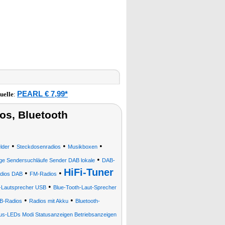
PEARL € 7,99*
uelle
:
s, Bluetooth
•
•
•
lder
Steckdosenradios
Musikboxen
•
oge Sendersuchläufe Sender DAB lokale
DAB-
HiFi-Tuner
•
•
dios DAB
FM-Radios
•
Lautsprecher USB
Blue-Tooth-Laut-Sprecher
•
•
B-Radios
Radios mit Akku
Bluetooth-
us-LEDs Modi Statusanzeigen Betriebsanzeigen