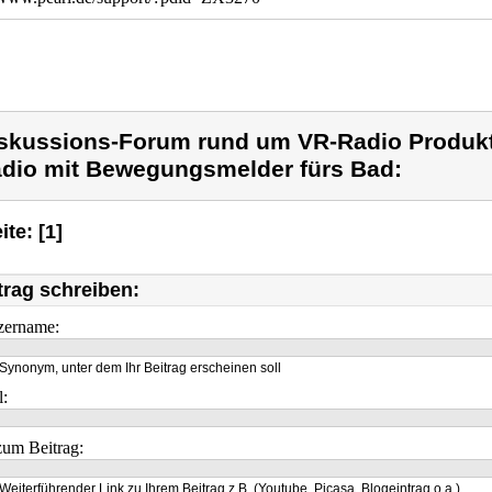
skussions-Forum rund um VR-Radio Produkt
dio mit Bewegungsmelder fürs Bad:
ite: [1]
trag schreiben:
zername:
Synonym, unter dem Ihr Beitrag erscheinen soll
l:
um Beitrag:
Weiterführender Link zu Ihrem Beitrag z.B. (Youtube, Picasa, Blogeintrag o.a.)