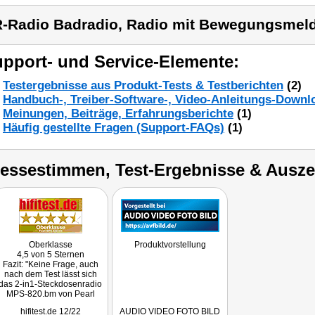
-Radio Badradio, Radio mit Bewegungsmeld
pport- und Service-Elemente:
Testergebnisse aus Produkt-Tests & Testberichten
(2)
Handbuch-, Treiber-Software-, Video-Anleitungs-Downl
Meinungen, Beiträge, Erfahrungsberichte
(1)
Häufig gestellte Fragen (Support-FAQs)
(1)
ressestimmen, Test-Ergebnisse & Ausz
Oberklasse
Produktvorstellung
4,5 von 5 Sternen
Fazit: "Keine Frage, auch
nach dem Test lässt sich
das 2-in1-Steckdosenradio
MPS-820.bm von Pearl
kaum in eine bestimmte
hifitest.de 12/22
AUDIO VIDEO FOTO BILD
Geräte-Kategorie stecken,