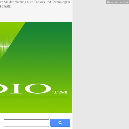
men Sie der Nutzung aller Cookies und Technologien
Hy-phen-a-tion
schutz
: