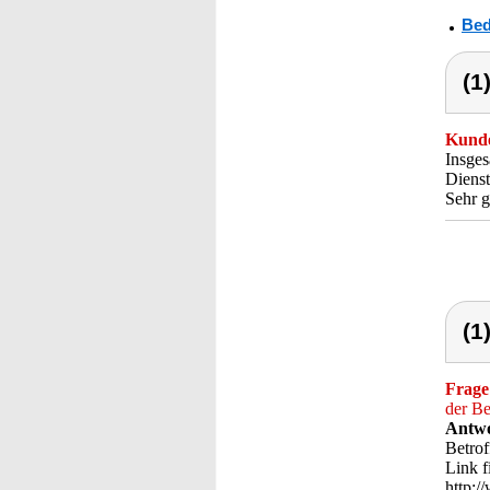
Bed
(1
Kunde
Insges
Dienst
Sehr g
(1
Frage
der Be
Antwo
Betrof
Link f
http: