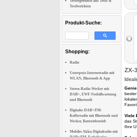
Testergebnisse aus Tests &
Testberichten
Produkt-Suche:
Shopping:
Radio
ZX-
Unterputz-Internetradio mit
WLAN, Bluetooth & App
Ideal
Genie
Stereo-Radio-Wecker mit
bester
DAB+, EWF-Notfallwarnung
lokale
und Bluetooth
Favori
Digitales DAB+/FM-
Viele 
Kofferradio mit Bluetooth und
das St
Wecker, Batteriebetrieb
Ihre 
Mobiles Akku-Digitalradio mit