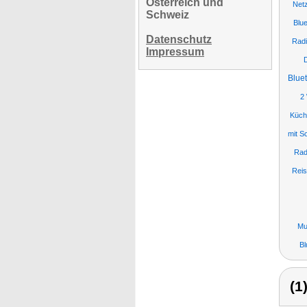
Österreich und
Netz
Schweiz
Blu
Datenschutz
Radi
Impressum
Blue
2
Küch
mit S
Rad
Reis
Mu
Bl
(1