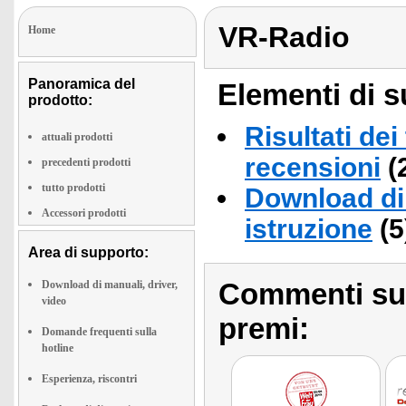
VR-Radio
Home
Panoramica del
Elementi di s
prodotto:
Risultati dei
attuali prodotti
recensioni
(
precedenti prodotti
tutto prodotti
Download di 
Accessori prodotti
istruzione
(5
Area di supporto:
Commenti sull
Download di manuali, driver,
video
premi:
Domande frequenti sulla
hotline
Esperienza, riscontri