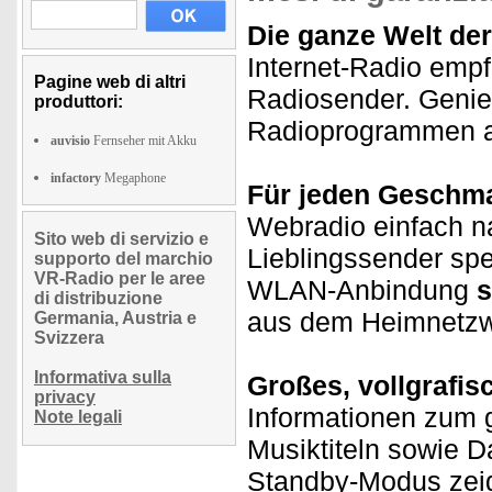
Die ganze Welt de
Internet-Radio emp
Pagine web di altri
Radiosender. Genieß
produttori:
Radioprogrammen au
auvisio
Fernseher mit Akku
infactory
Megaphone
Für jeden Geschma
Webradio einfach na
Sito web di servizio e
Lieblingssender spe
supporto del marchio
VR-Radio per le aree
WLAN-Anbindung
s
di distribuzione
aus dem Heimnetzw
Germania, Austria e
Svizzera
Informativa sulla
Großes, vollgrafis
privacy
Informationen zum g
Note legali
Musiktiteln sowie D
Standby-Modus zeigt