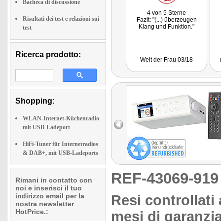
Bacheca di discussione
4 von 5 Sterne
Risultati dei test e relazioni sui
Fazit: "(...) überzeugen
Klang und Funktion."
test
Ricerca prodotto:
Welt der Frau 03/18
Shopping:
WLAN-Internet-Küchenradio
mit USB-Ladeport
HiFi-Tuner für Internetradios
& DAB+, mit USB-Ladeports
REF-43069-91
Rimani in contatto con
noi e inserisci il tuo
indirizzo email per la
Resi controllati
nostra newsletter
HotPrice.:
mesi di garanzia