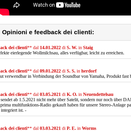
) Opinioni e feedback dei clienti:
ck dei clienti
** dal
14.01.2022
di
S. W.
in
Staig
fekte eierlegende Wollmilchsau, alles verfügbar, leicht zu erreichen.
ck dei clienti
** dal
09.01.2022
di
S. S.
in
herdorf
ut verwendbar in Verbindung der Soundbar von Yamaha, Produkt fast b
ck dei clienti
** dal
03.05.2021
di
K. O.
in
Neuendettelsau
endet ab 1.5.2021 nicht mehr über Satelit, sondern nur noch über D
 prima multifunktions-Radio gekauft haben für unsere Stereo-Anlage p
integriert ist. -
ck dei clienti
** dal
03.03.2021
di
P. E.
in
Worms