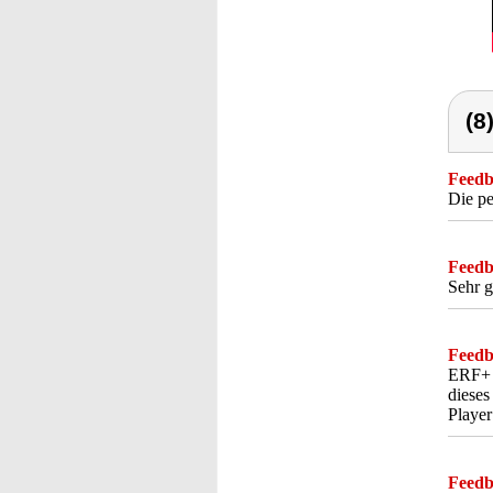
(8
Feedba
Die pe
Feedba
Sehr g
Feedba
ERF+ s
dieses
Player 
Feedba