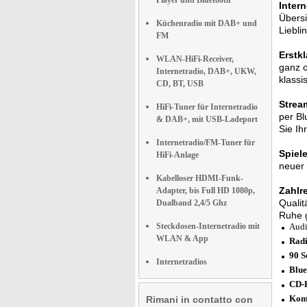
Player und Bluetooth
Intern
Übersi
Küchenradio mit DAB+ und
Liebli
FM
Erstk
WLAN-HiFi-Receiver,
ganz o
Internetradio, DAB+, UKW,
klassi
CD, BT, USB
Strea
HiFi-Tuner für Internetradio
per Bl
& DAB+, mit USB-Ladeport
Sie Ih
Internetradio/FM-Tuner für
Spiel
HiFi-Anlage
neuer 
Kabelloser HDMI-Funk-
Zahlr
Adapter, bis Full HD 1080p,
Qualit
Dualband 2,4/5 Ghz
Ruhe g
Steckdosen-Internetradio mit
Audi
WLAN & App
Radi
90 S
Internetradios
Blue
CD-P
Komp
Rimani in contatto con