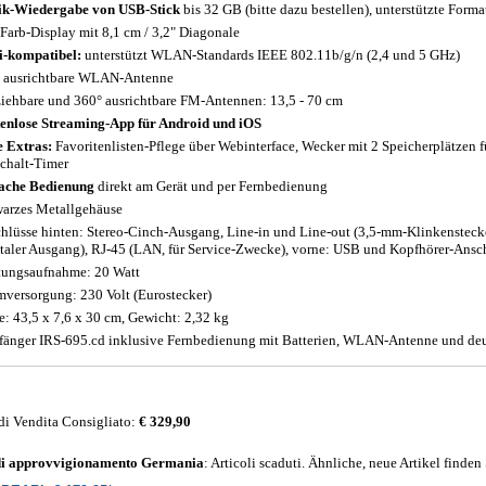
k-Wiedergabe von USB-Stick
bis 32 GB (bitte dazu bestellen), unterstützte F
Farb-Display mit 8,1 cm / 3,2" Diagonale
-kompatibel:
unterstützt WLAN-Standards IEEE 802.11b/g/n (2,4 und 5 GHz)
 ausrichtbare WLAN-Antenne
iehbare und 360° ausrichtbare FM-Antennen: 13,5 - 70 cm
enlose Streaming-App für Android und iOS
e Extras:
Favoritenlisten-Pflege über Webinterface, Wecker mit 2 Speicherplätzen
chalt-Timer
ache Bedienung
direkt am Gerät und per Fernbedienung
arzes Metallgehäuse
hlüsse hinten: Stereo-Cinch-Ausgang, Line-in und Line-out (3,5-mm-Klinkensteck
italer Ausgang), RJ-45 (LAN, für Service-Zwecke), vorne: USB und Kopfhörer-Ans
tungsaufnahme: 20 Watt
mversorgung: 230 Volt (Eurostecker)
: 43,5 x 7,6 x 30 cm, Gewicht: 2,32 kg
änger IRS-695.cd inklusive Fernbedienung mit Batterien, WLAN-Antenne und deu
di Vendita Consigliato:
€ 329,90
di approvvigionamento
Germania
: Articoli scaduti. Ähnliche, neue Artikel finden