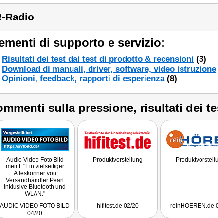
-Radio
ementi di supporto e servizio:
Risultati dei test dai test di prodotto & recensioni
(3)
Download di manuali, driver, software, video istruzione
Opinioni, feedback, rapporti di esperienza
(8)
mmenti sulla pressione, risultati dei te
Audio Video Foto Bild
Produktvorstellung
Produktvorstell
meint: "Ein vielseitiger
Alleskönner von
Versandhändler Pearl
inklusive Bluetooth und
WLAN."
AUDIO VIDEO FOTO BILD
hifitest.de 02/20
reinHOEREN.de 0
04/20