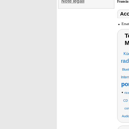
Note legali
Franci
Acc
Ersa
T
M
Kü
rad
Blue
Inter
po
•
ric
CD
com
Audi