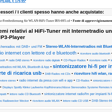
PEARL € 179,95*
a
essori / I clienti spesso hanno anche acquistato:
tz-Fernbedienung für WLAN-HiFi-Tuner IRS-695.cd •
Fonte di approvvigionamen
emi relativi al HiFi-Tuner mit Internetradio 
P3-Player
•
Stereo-WLAN-Internetradios mit Blue
chenradios mit DAB+ und FM
io internet con lettore cd e bluetooth
•
ricevitore audio bluetooth
•
•
•
•
•
tooth
radio DAB stereo
ricevitore radio digitale
CD-Player-Radios
ricevitore radio
sintonizzatore hi-fi per 
•
netradios mit WLAN, Bluetooth & App
rte di ricarica usb
•
•
ricevitore hifi wlan, r
DAB-Radios mit CDs
•
•
•
radio internet da presa con wifi e app
evitore stereo
CD-Radios
sintonizzatore r
•
Displays Spotify Klinke Laufwerke Kopfhöreranschlüsse Stereoradios Systeme Remotes
•
•
sintonizzatore internet radio/fm per impianti hi-f
patti
lettore radio CD Bluetooth
•
•
•
DAB-Stereo-Int
os Radiowecker Wecker
ricevitore audio WLAN
lettore radio CD USB