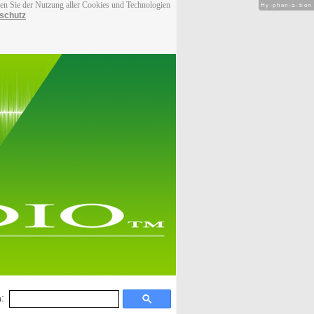
men Sie der Nutzung aller Cookies und Technologien
Hy-phen-a-tion
schutz
: