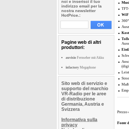
noi e inserisci il tuo
Musi
indirizzo email per la
TFT-
nostra newsletter
WiFi
HotPrice.:
360°
Ausz
Kost
Toll
Pagine web di altri
Auss
produttori:
Einf
Schw
auvisio
Fernseher mit Akku
Ansc
(dig
infactory
Megaphone
Leis
Stro
Sito web di servizio e
Maße
supporto del marchio
Empf
VR-Radio per le aree
di distribuzione
Germania, Austria e
Svizzera
Prezzo 
Informativa sulla
Fonte 
privacy