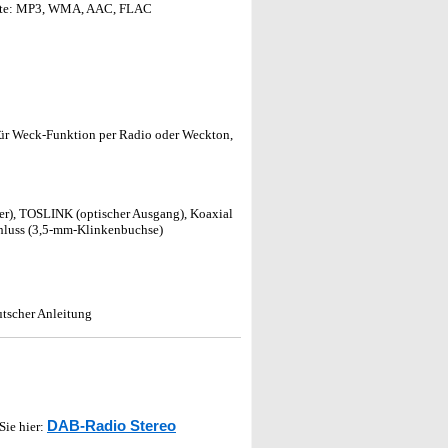
ormate: MP3, WMA, AAC, FLAC
 für Weck-Funktion per Radio oder Weckton,
er), TOSLINK (optischer Ausgang), Koaxial
chluss (3,5-mm-Klinkenbuchse)
tscher Anleitung
DAB-Radio Stereo
 Sie hier: