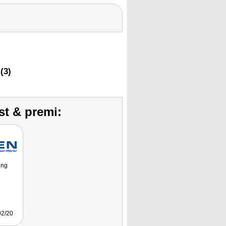
(3)
st & premi:
ung
2/20