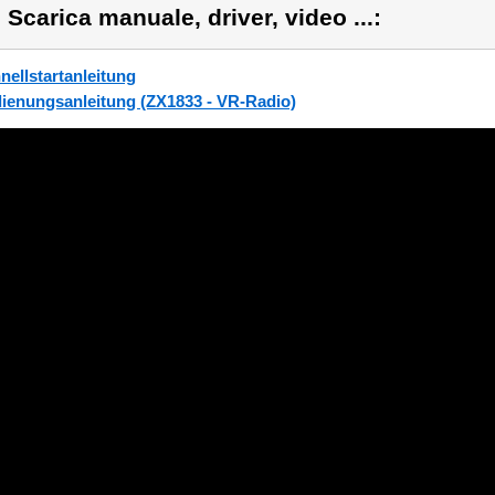
) Scarica manuale, driver, video ...:
nellstartanleitung
ienungsanleitung (ZX1833 - VR-Radio)