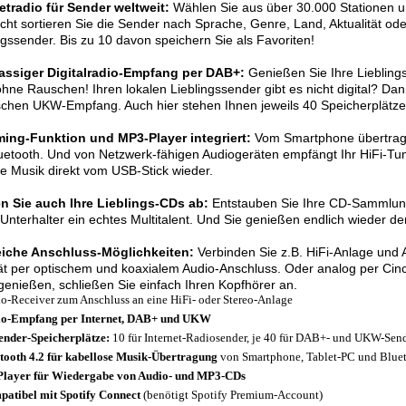
etradio für Sender weltweit:
Wählen Sie aus über 30.000 Stationen u
cht sortieren Sie die Sender nach Sprache, Genre, Land, Aktualität oder
ngssender. Bis zu 10 davon speichern Sie als Favoriten!
lassiger Digitalradio-Empfang per DAB+:
Genießen Sie Ihre Lieblings
hne Rauschen! Ihren lokalen Lieblingssender gibt es nicht digital? Da
schen UKW-Empfang. Auch hier stehen Ihnen jeweils 40 Speicherplätze
ming-Funktion und MP3-Player integriert:
Vom Smartphone übertragen
uetooth. Und von Netzwerk-fähigen Audiogeräten empfängt Ihr HiFi-Tu
re Musik direkt vom USB-Stick wieder.
en Sie auch Ihre Lieblings-CDs ab:
Entstauben Sie Ihre CD-Sammlung!
Unterhalter ein echtes Multitalent. Und Sie genießen endlich wieder d
eiche Anschluss-Möglichkeiten:
Verbinden Sie z.B. HiFi-Anlage und Au
ät per optischem und koaxialem Audio-Anschluss. Oder analog per Cin
enießen, schließen Sie einfach Ihren Kopfhörer an.
o-Receiver zum Anschluss an eine HiFi- oder Stereo-Anlage
o-Empfang per Internet, DAB+ und UKW
ender-Speicherplätze:
10 für Internet-Radiosender, je 40 für DAB+- und UKW-Sen
tooth 4.2 für kabellose Musik-Übertragung
von Smartphone, Tablet-PC und Bluet
layer für Wiedergabe von Audio- und MP3-CDs
atibel mit Spotify Connect
(benötigt Spotify Premium-Account)