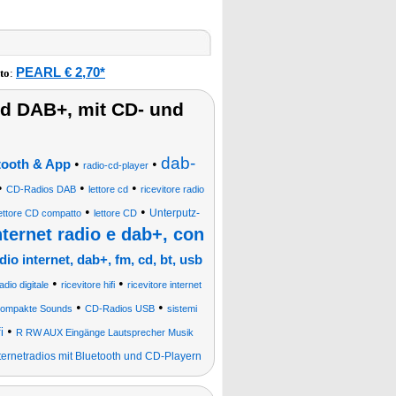
PEARL € 2,70*
to
:
und DAB+, mit CD- und
dab-
•
•
tooth & App
radio-cd-player
•
•
•
CD-Radios DAB
lettore cd
ricevitore radio
•
•
Unterputz-
lettore CD compatto
lettore CD
internet radio e dab+, con
adio internet, dab+, fm, cd, bt, usb
•
•
adio digitale
ricevitore hifi
ricevitore internet
•
•
 kompakte Sounds
CD-Radios USB
sistemi
•
i
R RW AUX Eingänge Lautsprecher Musik
ernetradios mit Bluetooth und CD-Playern