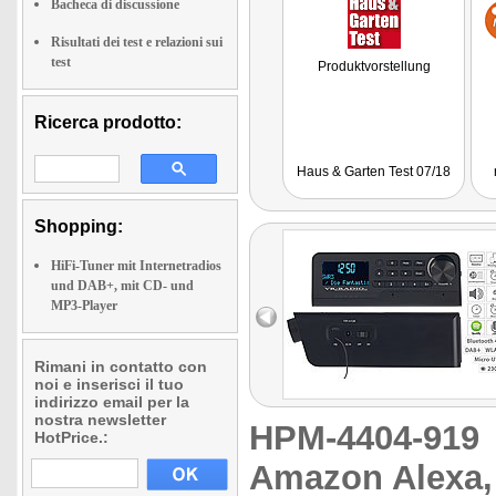
Bacheca di discussione
Risultati dei test e relazioni sui
test
Produktvorstellung
Ricerca prodotto:
Haus & Garten Test 07/18
Shopping:
HiFi-Tuner mit Internetradios
und DAB+, mit CD- und
MP3-Player
Rimani in contatto con
noi e inserisci il tuo
indirizzo email per la
nostra newsletter
HPM-4404-91
HotPrice.:
Amazon Alexa