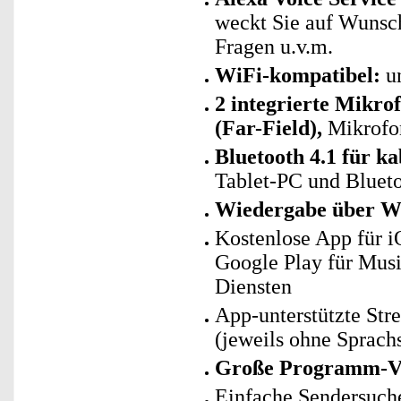
weckt Sie auf Wunsch
Fragen u.v.m.
WiFi-kompatibel:
un
2 integrierte Mikro
(Far-Field),
Mikrofon
Bluetooth 4.1 für k
Tablet-PC und Blueto
Wiedergabe über 
Kostenlose App für i
Google Play für Mus
Diensten
App-unterstützte St
(jeweils ohne Sprach
Große Programm-Vi
Einfache Sendersuch