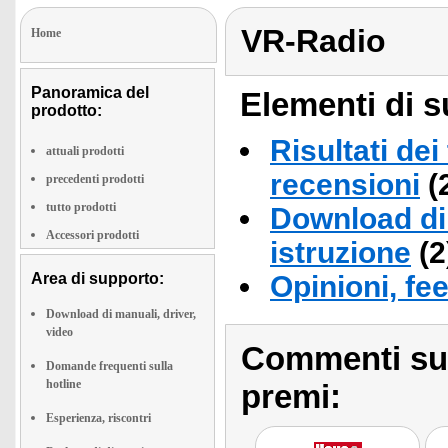
VR-Radio
Home
Panoramica del
Elementi di s
prodotto:
Risultati dei
attuali prodotti
recensioni
(
precedenti prodotti
tutto prodotti
Download di 
Accessori prodotti
istruzione
(2
Area di supporto:
Opinioni, fe
Download di manuali, driver,
video
Commenti sull
Domande frequenti sulla
hotline
premi:
Esperienza, riscontri