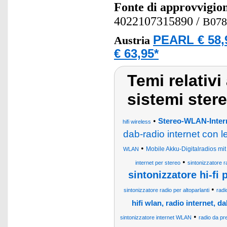
Fonte di approvvigi
4022107315890
/
B07
PEARL € 58,
Austria
€ 63,95*
Temi relativi
sistemi ster
•
Stereo-WLAN-Intern
hifi wireless
dab-radio internet con l
•
Mobile Akku-Digitalradios mi
WLAN
•
internet per stereo
sintonizzatore r
sintonizzatore hi-fi 
•
sintonizzatore radio per altoparlanti
radi
hifi wlan, radio internet, da
•
sintonizzatore internet WLAN
radio da pr