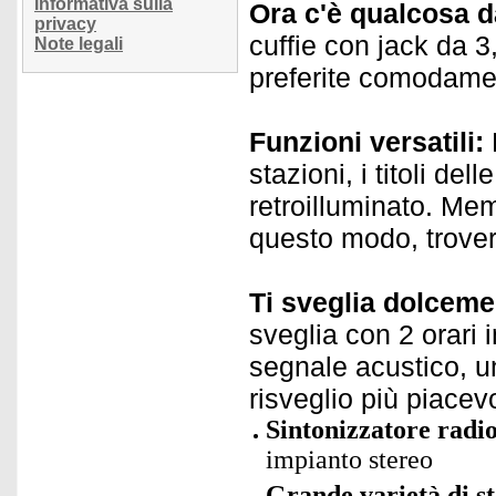
Informativa sulla
Ora c'è qualcosa d
privacy
cuffie con jack da 3
Note legali
preferite comodament
Funzioni versatili:
stazioni, i titoli de
retroilluminato. Mem
questo modo, trovera
Ti sveglia dolceme
sveglia con 2 orari i
segnale acustico, un
risveglio più piacev
Sintonizzatore radio
impianto stereo
Grande varietà di st