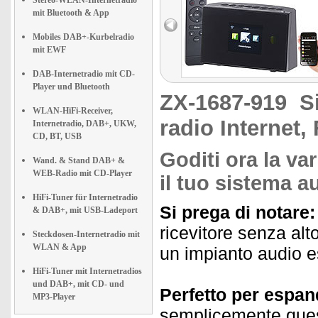
Stereo-WLAN-Internetradio
mit Bluetooth & App
Mobiles DAB+-Kurbelradio
mit EWF
DAB-Internetradio mit CD-
Player und Bluetooth
ZX-1687-919
S
WLAN-HiFi-Receiver,
radio Internet,
Internetradio, DAB+, UKW,
CD, BT, USB
Goditi ora la va
Wand. & Stand DAB+ &
WEB-Radio mit CD-Player
il tuo sistema a
HiFi-Tuner für Internetradio
Si prega di notare:
& DAB+, mit USB-Ladeport
ricevitore senza alt
Steckdosen-Internetradio mit
WLAN & App
un impianto audio e
HiFi-Tuner mit Internetradios
und DAB+, mit CD- und
Perfetto per espand
MP3-Player
semplicemente quest