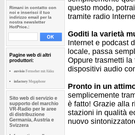
questo modo, potrai 
Rimani in contatto con
noi e inserisci il tuo
tramite radio Intern
indirizzo email per la
nostra newsletter
HotPrice.:
Goditi la varietà m
Internet e podcast d
locale, passa sempl
Pagine web di altri
Oppure trasmetti la
produttori:
dispositivi audio co
auvisio
Fernseher mit Akku
infactory
Megaphone
Pronto in un attim
semplicemente trami
Sito web di servizio e
è fatto! Grazie alla 
supporto del marchio
VR-Radio per le aree
stazioni in qualità 
di distribuzione
nuovo sintonizzator
Germania, Austria e
Svizzera