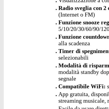
Visualizzazione a col
Radio sveglia con 2 o
(Internet o FM)
Funzione snooze reg
5/10/20/30/60/90/120
Funzione countdow
alla scadenza
Timer di spegnimen
selezionabili
Modalità di risparm
modalità standby dop
segnale
Compatibile WiFi:
s
App gratuita, disponi
streaming musicale, r
Facile da usare dirett