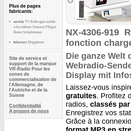
Plus de pages
fabricants:
auvisio
TV-Rollwagen mobile
schwenkbare Senioren Pflegen
NX-4306-919
R
Betten Schlafzimmer
fonction char
infactory
Megaphone
Die ganze
Welt 
Site de service et
Webradio-Sende
support de la marque
VR-Radio Pour les
Display
mit Info
zones de
commercialisation de
l'Allemagne, de
Laissez-vous inspir
l'Autriche et de la
gratuites
. Profitez
Suisse
radios,
classés par
Confidentialité
A propos de nous
Enregistrez vos sta
Grâce à la connexio
format MP3 en str