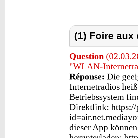
(1) Foire aux
Question
(02.03.20
"WLAN-Internetrad
Réponse:
Die geei
Internetradios hei
Betriebssystem fin
Direktlink: https:/
id=air.net.mediay
dieser App können
herunterladen: htt