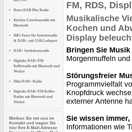
mit EWF
FM, RDS, Disp
Retro-DAB-Plus Radio
Musikalische Vie
Küchen-Unterbauradio mit
Bluetooth
Kochen und Abw
Display
beleuch
HiFi-Tuner für Internetradio
& DAB+, mit USB-Ladeport
Bringen Sie Musik 
DAB+ Steckdosenradio
Morgenmuffeln und d
Digitales DAB+/FM-
Kofferradio mit Bluetooth und
Wecker
Störungsfreier Mu
Mini-DAB+-Radio
Programmvielfalt vo
Knopfdruck wechse
Digitales DAB+/FM-Koffer-
Radios mit Bluetooth und
externer Antenne h
Wecker
Sie wissen immer, 
Bleiben Sie mit uns im
Kontakt und tragen Sie
Informationen wie Ti
hier Ihre E-Mail-Adresse