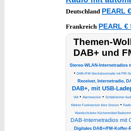
PEARL €
Deutschland
PEARL € 
Frankreich
Themen-Wolk
DAB+ und F
Stereo-WLAN-Internetradios m
•
DAB+/FM-Steckdosenradio mit PIR-S
Receiver, Internetradio,
DAB+, mit USB-Lade
•
•
Volt
Alarmwecker
Schlafzimmer Audi
•
Klinken Funkwecker leise Snooze
Radi
Wandschränke Küchenmöbel Badezimm
DAB-Internetradios mit 
Digitales DAB+/FM-Koffer-