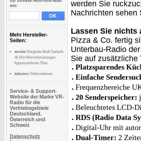
für unsere HotPrice-Mail
werden Sie ruckzuc
ein:
Nachrichten sehen S
Lassen Sie nichts
Mehr Hersteller-
Pizza & Co. fertig 
Seiten:
Unterbau-Radio der 
auvisio
Hörgeräte Buds Earbuds
Sie auf zusätzliche
db Hör Hörverbesserungen
lippensynchrone Töne
Platzsparendes Küc
infactory
Wetterstationen
Einfache Sendersuc
Frequenzbereiche U
Service- & Support-
20 Senderspeicher:
j
Website der Marke VR-
Radio für die
Beleuchtetes LCD-Di
Vertriebsgebiete
Deutschland,
RDS (Radio Data Sy
Österreich und
Schweiz
Digital-Uhr mit auto
Dual-Timer:
2 Zeiten
Datenschutz