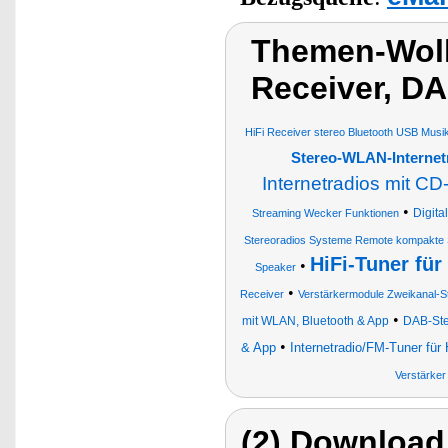
Themen-Wol
Receiver, D
HiFi Receiver stereo Bluetooth USB Mus
Stereo-WLAN-Internetr
Internetradios mit CD
•
Digita
Streaming Wecker Funktionen
Stereoradios Systeme Remote kompakte 
HiFi-Tuner fü
•
Speaker
•
Receiver
Verstärkermodule Zweikanal-St
•
mit WLAN, Bluetooth & App
DAB-Ste
•
& App
Internetradio/FM-Tuner für
Verstärker
(2) Download