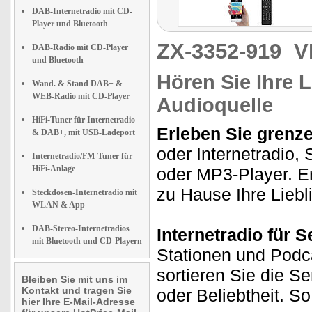
DAB-Internetradio mit CD-
Player und Bluetooth
ZX-3352-919
V
DAB-Radio mit CD-Player
und Bluetooth
Hören Sie Ihre 
Wand. & Stand DAB+ &
WEB-Radio mit CD-Player
Audioquelle
HiFi-Tuner für Internetradio
Erleben Sie grenz
& DAB+, mit USB-Ladeport
oder Internetradio,
Internetradio/FM-Tuner für
HiFi-Anlage
oder MP3-Player. Er
zu Hause Ihre Liebl
Steckdosen-Internetradio mit
WLAN & App
DAB-Stereo-Internetradios
Internetradio für S
mit Bluetooth und CD-Playern
Stationen und Podca
sortieren Sie die S
Bleiben Sie mit uns im
Kontakt und tragen Sie
oder Beliebtheit. So
hier Ihre E-Mail-Adresse