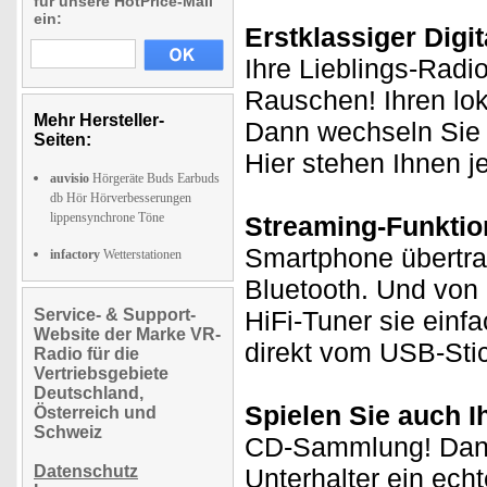
für unsere HotPrice-Mail
ein:
Erstklassiger Dig
Ihre Lieblings-Radi
Rauschen! Ihren loka
Mehr Hersteller-
Dann wechseln Sie
Seiten:
Hier stehen Ihnen j
auvisio
Hörgeräte Buds Earbuds
db Hör Hörverbesserungen
lippensynchrone Töne
Streaming-Funktion
Smartphone übertrag
infactory
Wetterstationen
Bluetooth. Und von
Service- & Support-
HiFi-Tuner sie ein
Website der Marke VR-
direkt vom USB-Stic
Radio für die
Vertriebsgebiete
Deutschland,
Spielen Sie auch I
Österreich und
Schweiz
CD-Sammlung! Dank 
Datenschutz
Unterhalter ein ech