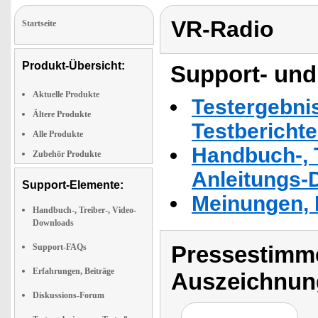
VR-Radio
Startseite
Produkt-Übersicht:
Support- und
Aktuelle Produkte
Testergebni
Ältere Produkte
Testbericht
Alle Produkte
Handbuch-, T
Zubehör Produkte
Anleitungs-
Support-Elemente:
Meinungen, 
Handbuch-, Treiber-, Video-
Downloads
Pressestimme
Support-FAQs
Erfahrungen, Beiträge
Auszeichnun
Diskussions-Forum