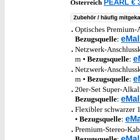
PEARL € 3
Österreich
Zubehör / häufig mitgeka
Optisches Premium-A
eMal
Bezugsquelle
:
Netzwerk-Anschlusska
e
m •
Bezugsquelle
:
Netzwerk-Anschlusska
e
m •
Bezugsquelle
:
20er-Set Super-Alkal
eMal
Bezugsquelle
:
Flexibler schwarzer 
eMa
•
Bezugsquelle
:
Premium-Stereo-Kabel
eMal
Bezugsquelle
: