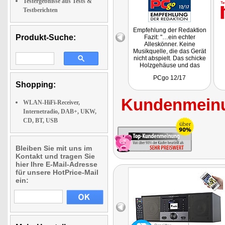
Testergebnisse aus Tests &
Testberichten
Empfehlung der Redaktion
Produkt-Suche:
Fazit: "…ein echter
Alleskönner. Keine
Musikquelle, die das Gerät
nicht abspielt. Das schicke
Holzgehäuse und das
große Farbdisplay machen
PCgo 12/17
auch optisch etwas her …"
Shopping:
Kundenmeinu
WLAN-HiFi-Receiver,
Internetradio, DAB+, UKW,
CD, BT, USB
Bleiben Sie mit uns im
Kontakt und tragen Sie
hier Ihre E-Mail-Adresse
für unsere HotPrice-Mail
ein: