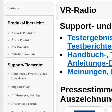
VR-Radio
Startseite
Produkt-Übersicht:
Support- und
Aktuelle Produkte
Testergebni
Ältere Produkte
Testbericht
Alle Produkte
Handbuch-, T
Zubehör Produkte
Anleitungs-
Support-Elemente:
Meinungen, 
Handbuch-, Treiber-, Video-
Downloads
Pressestimme
Support-FAQs
Erfahrungen, Beiträge
Auszeichnun
Diskussions-Forum