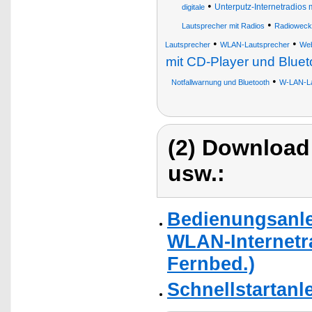
•
Unterputz-Internetradios
digitale
•
Lautsprecher mit Radios
Radiowecke
•
•
Lautsprecher
WLAN-Lautsprecher
Web
mit CD-Player und Bluet
•
Notfallwarnung und Bluetooth
W-LAN-La
(2) Download
usw.:
Bedienungsanle
WLAN-Internetra
Fernbed.)
Schnellstartanl