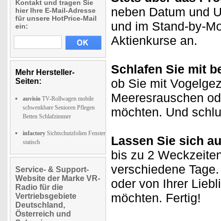
Kontakt und tragen Sie
neben Datum und Uh
hier Ihre E-Mail-Adresse
für unsere HotPrice-Mail
und im Stand-by-Mo
ein:
Aktienkurse an.
Schlafen Sie mit b
Mehr Hersteller-
ob Sie mit Vogelge
Seiten:
Meeresrauschen od
auvisio
TV-Rollwagen mobile
schwenkbare Senioren Pflegen
möchten. Und schl
Betten Schlafzimmer
infactory
Sichtschutzfolien Fenster
Lassen Sie sich a
statisch
bis zu 2 Weckzeiten
verschiedene Tage.
Service- & Support-
Website der Marke VR-
oder von Ihrer Lieb
Radio für die
möchten. Fertig!
Vertriebsgebiete
Deutschland,
Österreich und