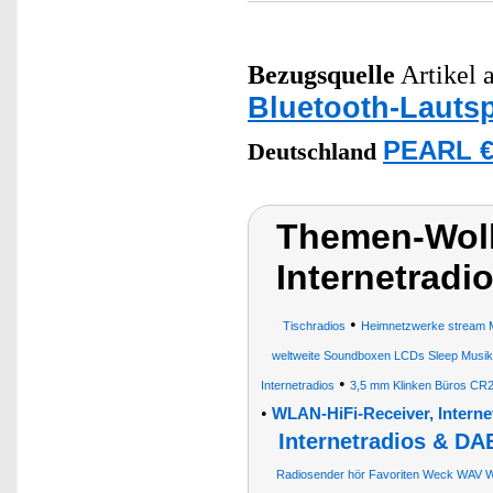
Bezugsquelle
Artikel a
Bluetooth-Lauts
PEARL €
Deutschland
Themen-Wol
Internetradi
•
Tischradios
Heimnetzwerke stream 
weltweite Soundboxen LCDs Sleep Musik
•
Internetradios
3,5 mm Klinken Büros C
•
WLAN-HiFi-Receiver, Intern
Internetradios & DA
Radiosender hör Favoriten Weck WAV