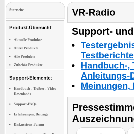
VR-Radio
Startseite
Produkt-Übersicht:
Support- und
Aktuelle Produkte
Testergebni
Ältere Produkte
Testbericht
Alle Produkte
Handbuch-, T
Zubehör Produkte
Anleitungs-
Support-Elemente:
Meinungen, 
Handbuch-, Treiber-, Video-
Downloads
Pressestimme
Support-FAQs
Erfahrungen, Beiträge
Auszeichnun
Diskussions-Forum