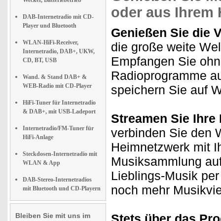
Wecker, Batteriebetrieb
oder aus Ihrem
DAB-Internetradio mit CD-
Player und Bluetooth
Genießen Sie die Vi
WLAN-HiFi-Receiver,
die große weite Wel
Internetradio, DAB+, UKW,
Empfangen Sie ohn
CD, BT, USB
Radioprogramme aus 
Wand. & Stand DAB+ &
WEB-Radio mit CD-Player
speichern Sie auf W
HiFi-Tuner für Internetradio
& DAB+, mit USB-Ladeport
Streamen Sie Ihr
Internetradio/FM-Tuner für
verbinden Sie den W
HiFi-Anlage
Heimnetzwerk mit Ih
Steckdosen-Internetradio mit
Musiksammlung auf 
WLAN & App
Lieblings-Musik per
DAB-Stereo-Internetradios
noch mehr Musikviel
mit Bluetooth und CD-Playern
Bleiben Sie mit uns im
Stets über das Pr