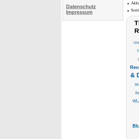
Akku
Datenschutz
Sort
Impressum
T
R
Unt
T
Rec
& 
Wo
Be
WL
Bl