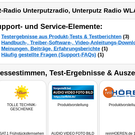
-Radio Unterputzradio, Unterputz Radio W
pport- und Service-Elemente:
Testergebnisse aus Produkt-Tests & Testberichten
(3)
Handbuch-, Treiber-Software-, Video-Anleitungs-Downl
Meinungen, Beiträge, Erfahrungsberichte
(1)
Häufig gestellte Fragen (Support-FAQs)
(1)
ressestimmen, Test-Ergebnisse & Ausz
TOLLE TECHNIK-
Produktvorstellung
Produktvorstell
GESCHENKE
SAT.1 Frühstücksfernsehen
AUDIO VIDEO FOTO BILD
reinHOEREN.de 1