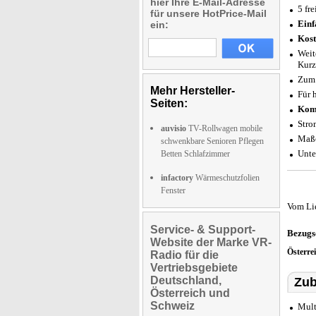
hier Ihre E-Mail-Adresse
5 fr
für unsere HotPrice-Mail
Einf
ein:
Kost
Weit
Kurz
Zum 
Mehr Hersteller-
Für 
Seiten:
Komp
Stro
auvisio
TV-Rollwagen mobile
Maße
schwenkbare Senioren Pflegen
Unte
Betten Schlafzimmer
infactory
Wärmeschutzfolien
Fenster
Vom Li
Service- & Support-
Bezugs
Website der Marke VR-
Österre
Radio für die
Vertriebsgebiete
Deutschland,
Zub
Österreich und
Schweiz
Mult