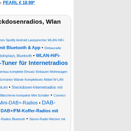
PEARL € 18,99*
e
:
ckdosenradios, Wlan
es Spotify Android Lautsprecher WLAN-HiFi-
•
mit Bluetooth & App
Einbauradio
•
WLAN-HiFi-
bdisplays, Bluetooth
-Tuner für Internetradios
terbau komplette Einsatz Einbauen Wohnwagen
t Schränke Wände Komplettsets Möbel W-LAN
•
Steckdosen-Internetradios mit
 WLAN
•
Bildschirme kompakte Mini Schalter
Connect
DAB-
Mini-DAB+-Radios
•
s DAB+/FM-Koffer-Radios mit
•
-Radios Bluetooth
Stereo-Radio-Wecker mit