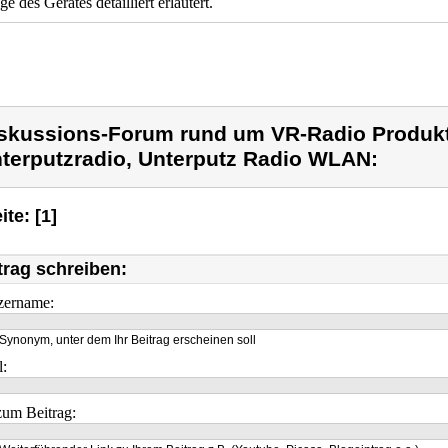
e des Gerätes detailliert erläutert.
skussions-Forum rund um VR-Radio Produk
terputzradio, Unterputz Radio WLAN:
ite: [1]
trag schreiben:
zername:
Synonym, unter dem Ihr Beitrag erscheinen soll
l:
um Beitrag: