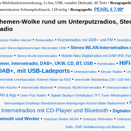
-Multifunktionswerkzeug, Li-Ion, USB, variable Drehzahl, 40 Teile •
Bezugsquell
PEARL € 7,99*
imentskasten Schrumpfschlauch, 128-teilig •
Bezugsquelle
:
hemen-Wolke rund um Unterputzradios, Ste
adio
•
•
•
Küchenradios mit DAB+ und FM
erputz Radios Internet
Einbauradios
Smartphon
•
Stereo-WLAN-Internetradios 
uner Stereo Appsteuerungen Weckzeiten UKW
•
•
Mobile Akku-Digitalradios mit DAB+/FM, Far
Unterputz
Stereo-WLAN-Internetradios
HiFi
•
•
eiver, Internetradio, DAB+, UKW, CD, BT, USB
Hybridradios
DAB+, mit USB-Ladeports
•
•
•
Unterputzradios
Einsatz-Radios
Un
•
hnmobile Unterbauradios Rahmen Wake-Up RDS
universelle Wandeinbau 230 v 230 Vol
•
•
•
tten Küchen
Internetradio Bluetooth
Unterputz WLAN Internetradios
Unterputzradios
•
•
AN & App
Unter-Putz Radios
Digitale Displays Farbdisplays TFT Tuner Wiedergaben 
•
Stereoanlagen Empfänge Wandsteckdosen Anbringungen Küchen Bäder Badezimmer
Internetradios mit CD-Player und Bluetooth
•
Digitale
•
•
•
uetooth und Wecker
Unterputz-Radios WLAN
Unterputz Webradios
Unterputz
DAB+, EWF-Notfallwarnung und Bluetooth