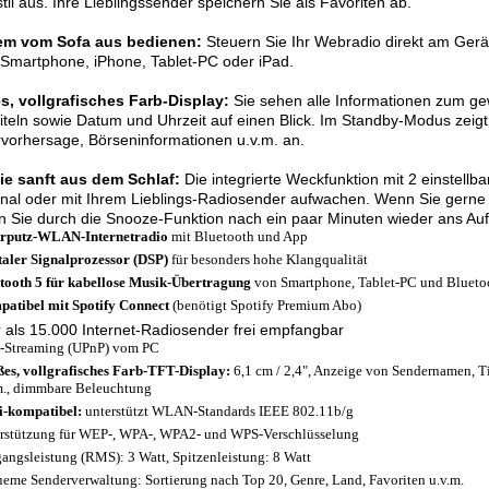
til aus. Ihre Lieblingssender speichern Sie als Favoriten ab.
m vom Sofa aus bedienen:
Steuern Sie Ihr Webradio direkt am Gerä
Smartphone, iPhone, Tablet-PC oder iPad.
s, vollgrafisches Farb-Display:
Sie sehen alle Informationen zum gew
iteln sowie Datum und Uhrzeit auf einen Blick. Im Standby-Modus zeigt 
vorhersage, Börseninformationen u.v.m. an.
Sie sanft aus dem Schlaf:
Die integrierte Weckfunktion mit 2 einstellb
nal oder mit Ihrem Lieblings-Radiosender aufwachen. Wenn Sie gerne 
 Sie durch die Snooze-Funktion nach ein paar Minuten wieder ans Auf
rputz-WLAN-Internetradio
mit Bluetooth und App
taler Signalprozessor (DSP)
für besonders hohe Klangqualität
tooth 5 für kabellose Musik-Übertragung
von Smartphone, Tablet-PC und Blueto
atibel mit Spotify Connect
(benötigt Spotify Premium Abo)
 als 15.000 Internet-Radiosender frei empfangbar
Streaming (UPnP) vom PC
es, vollgrafisches Farb-TFT-Display:
6,1 cm / 2,4", Anzeige von Sendernamen, Ti
m., dimmbare Beleuchtung
-kompatibel:
unterstützt WLAN-Standards IEEE 802.11b/g
rstützung für WEP-, WPA-, WPA2- und WPS-Verschlüsselung
angsleistung (RMS): 3 Watt, Spitzenleistung: 8 Watt
eme Senderverwaltung: Sortierung nach Top 20, Genre, Land, Favoriten u.v.m.