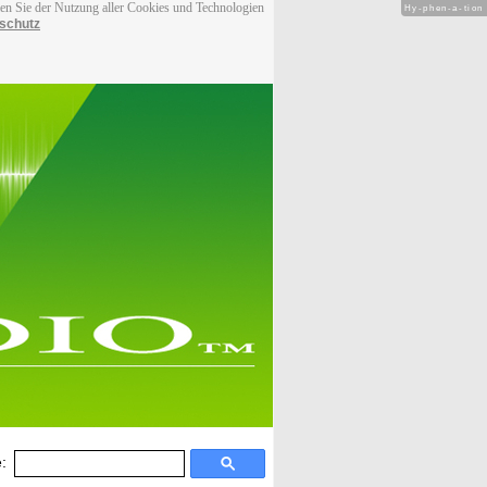
men Sie der Nutzung aller Cookies und Technologien
Hy-phen-a-tion
schutz
: