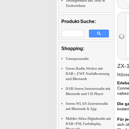
Testergebnisse aus Tests &
Testberichten
Produkt-Suche:
Shopping:
Unterputzradio
ZX-
Stereo-Radio-Wecker mit
DAB+, EWF-Notfallwarnung
Hören
und Bluetooth
Erleb
Connec
DAB-Stereo-Internetradio mit
nahezu
Bluetooth und CD-Player
Die g
Stereo-WLAN-Internetradio
kosten
mit Bluetooth & App
Mobiles Akku-Digitalradio mit
Für j
DAB+/FM, Farbdisplay,
sich ü