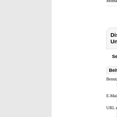
Montag
Di
Un
Se
Bei
Benut
E-Mai
URL z