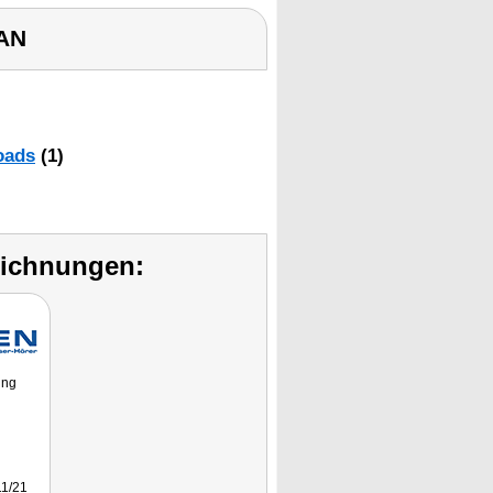
LAN
oads
(1)
eichnungen:
ung
1/21