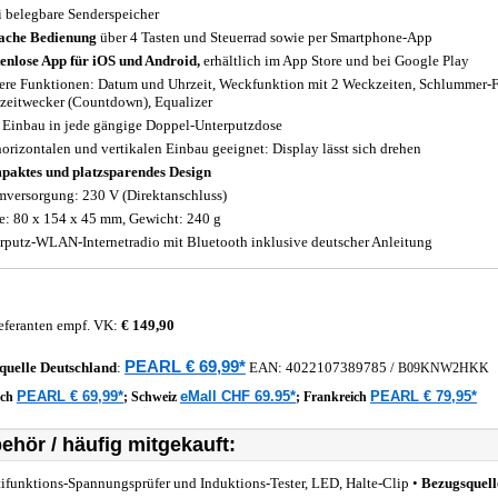
ei belegbare Senderspeicher
ache Bedienung
über 4 Tasten und Steuerrad sowie per Smartphone-App
enlose App für iOS und Android,
erhältlich im App Store und bei Google Play
ere Funktionen: Datum und Uhrzeit, Weckfunktion mit 2 Weckzeiten, Schlummer-F
zeitwecker (Countdown), Equalizer
Einbau in jede gängige Doppel-Unterputzdose
horizontalen und vertikalen Einbau geeignet: Display lässt sich drehen
aktes und platzsparendes Design
mversorgung: 230 V (Direktanschluss)
: 80 x 154 x 45 mm, Gewicht: 240 g
rputz-WLAN-Internetradio mit Bluetooth inklusive deutscher Anleitung
eferanten empf. VK:
€ 149,90
PEARL € 69,99*
quelle
Deutschland
:
EAN:
4022107389785
/
B09KNW2HKK
PEARL € 69,99*
eMall CHF 69.95*
PEARL € 79,95*
ich
;
Schweiz
;
Frankreich
ehör / häufig mitgekauft:
ifunktions-Spannungsprüfer und Induktions-Tester, LED, Halte-Clip •
Bezugsquell