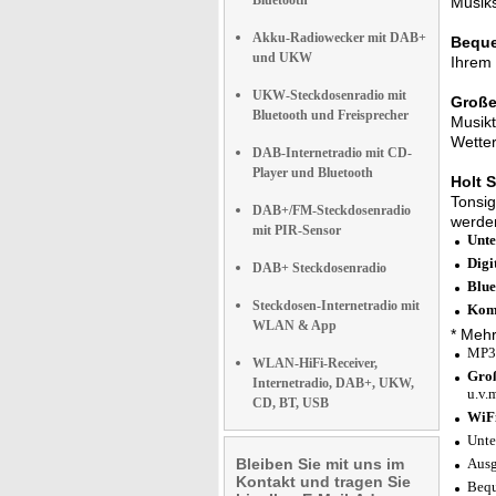
Bluetooth
Musiks
Akku-Radiowecker mit DAB+
Beque
und UKW
Ihrem 
UKW-Steckdosenradio mit
Große
Bluetooth und Freisprecher
Musikt
Wetter
DAB-Internetradio mit CD-
Player und Bluetooth
Holt 
Tonsig
DAB+/FM-Steckdosenradio
werden
mit PIR-Sensor
Unte
Digi
DAB+ Steckdosenradio
Blue
Steckdosen-Internetradio mit
Komp
WLAN & App
* Mehr
MP3-
WLAN-HiFi-Receiver,
Groß
Internetradio, DAB+, UKW,
u.v.
CD, BT, USB
WiFi
Unte
Bleiben Sie mit uns im
Ausg
Kontakt und tragen Sie
Bequ