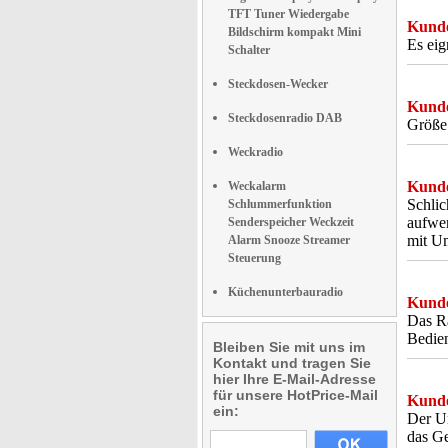
TFT Tuner Wiedergabe
Kunde
Bildschirm kompakt Mini
Es eig
Schalter
Steckdosen-Wecker
Kunde
Steckdosenradio DAB
Größe 
Weckradio
Kunde
Weckalarm
Schlic
Schlummerfunktion
aufwer
Senderspeicher Weckzeit
mit Um
Alarm Snooze Streamer
Steuerung
Küchenunterbauradio
Kunde
Das Ra
Bedien
Bleiben Sie mit uns im
Kontakt und tragen Sie
hier Ihre E-Mail-Adresse
für unsere HotPrice-Mail
Kunde
ein:
Der Un
das Ge