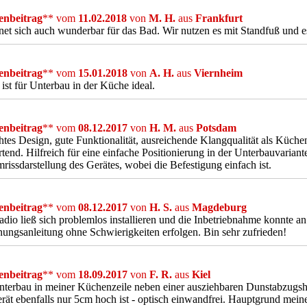
nbeitrag
** vom
11.02.2018
von
M. H.
aus
Frankfurt
net sich auch wunderbar für das Bad. Wir nutzen es mit Standfuß und es 
nbeitrag
** vom
15.01.2018
von
A. H.
aus
Viernheim
ist für Unterbau in der Küche ideal.
nbeitrag
** vom
08.12.2017
von
H. M.
aus
Potsdam
htes Design, gute Funktionalität, ausreichende Klangqualität als Küc
tend. Hilfreich für eine einfache Positionierung in der Unterbauvarian
rissdarstellung des Gerätes, wobei die Befestigung einfach ist.
nbeitrag
** vom
08.12.2017
von
H. S.
aus
Magdeburg
dio ließ sich problemlos installieren und die Inbetriebnahme konnte an
ungsanleitung ohne Schwierigkeiten erfolgen. Bin sehr zufrieden!
nbeitrag
** vom
18.09.2017
von
F. R.
aus
Kiel
terbau in meiner Küchenzeile neben einer ausziehbaren Dunstabzugsha
rät ebenfalls nur 5cm hoch ist - optisch einwandfrei. Hauptgrund me