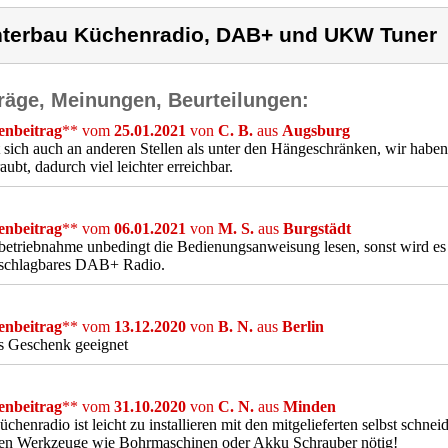
terbau Küchenradio, DAB+ und UKW Tuner
räge, Meinungen, Beurteilungen:
nbeitrag
** vom
25.01.2021
von
C. B.
aus
Augsburg
 sich auch an anderen Stellen als unter den Hängeschränken, wir haben 
aubt, dadurch viel leichter erreichbar.
nbeitrag
** vom
06.01.2021
von
M. S.
aus
Burgstädt
betriebnahme unbedingt die Bedienungsanweisung lesen, sonst wird es 
nschlagbares DAB+ Radio.
nbeitrag
** vom
13.12.2020
von
B. N.
aus
Berlin
s Geschenk geeignet
nbeitrag
** vom
31.10.2020
von
C. N.
aus
Minden
chenradio ist leicht zu installieren mit den mitgelieferten selbst schne
ren Werkzeuge wie Bohrmaschinen oder Akku Schrauber nötig!