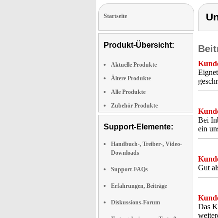
Un
Startseite
Produkt-Übersicht:
Beit
Kunde
Aktuelle Produkte
Eignet
Ältere Produkte
geschr
Alle Produkte
Zubehör Produkte
Kunde
Bei In
Support-Elemente:
ein u
Handbuch-, Treiber-, Video-
Downloads
Kunde
Gut al
Support-FAQs
Erfahrungen, Beiträge
Kunde
Diskussions-Forum
Das Kü
weite