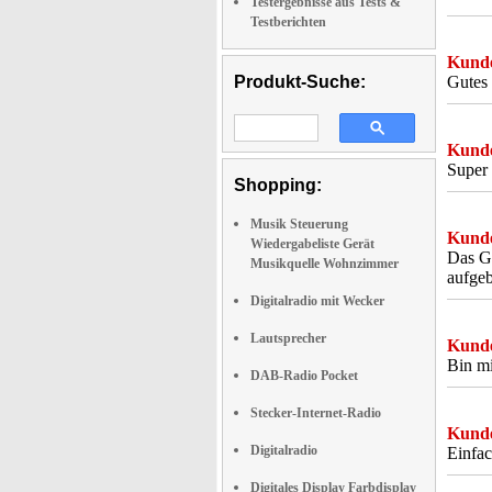
Testergebnisse aus Tests &
Testberichten
Kunde
Produkt-Suche:
Gutes
Kunde
Super 
Shopping:
Musik Steuerung
Kunde
Wiedergabeliste Gerät
Das Ge
Musikquelle Wohnzimmer
aufge
Digitalradio mit Wecker
Lautsprecher
Kunde
Bin mi
DAB-Radio Pocket
Stecker-Internet-Radio
Kunde
Digitalradio
Einfac
Digitales Display Farbdisplay