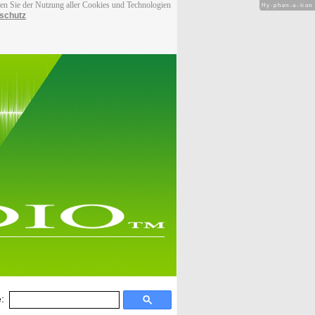
men Sie der Nutzung aller Cookies und Technologien
Hy-phen-a-tion
schutz
: