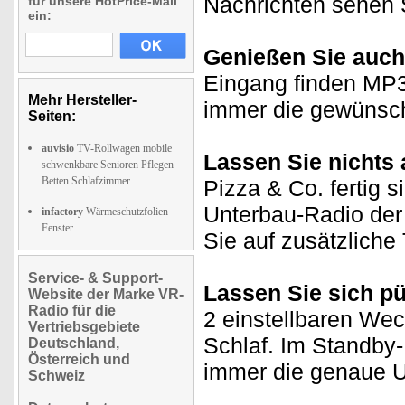
Nachrichten sehen S
für unsere HotPrice-Mail
ein:
Genießen Sie auch 
Eingang finden MP3
Mehr Hersteller-
immer die gewünsch
Seiten:
auvisio
TV-Rollwagen mobile
Lassen Sie nichts
schwenkbare Senioren Pflegen
Betten Schlafzimmer
Pizza & Co. fertig 
Unterbau-Radio der 
infactory
Wärmeschutzfolien
Fenster
Sie auf zusätzliche
Service- & Support-
Lassen Sie sich p
Website der Marke VR-
Radio für die
2 einstellbaren Wec
Vertriebsgebiete
Schlaf. Im Standby-
Deutschland,
Österreich und
immer die genaue U
Schweiz