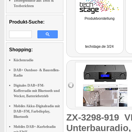
Testergebnisse aus Tests &
Testberichten
Produktvorstellung
Produkt-Suche:
techstage.de 3/24
Shopping:
Küchenradio
DAB+ Outdoor- & Baustellen-
Radio
Digitales DAB+/FM-
Kofferradio mit Bluetooth und
Wecker, Batteriebetrieb
Mobiles Akku-Digitalradio mit
DAB+/FM, Farbdisplay,
ZX-3298-919
V
Bluetooth
Unterbauradio
Mobiles DAB+-Kurbelradio