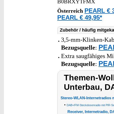
B0BRXYTFMX
PEARL € 3
Österreich
PEARL € 49,95*
Zubehör / häufig mitgeka
3,5-mm-Klinken-Kabe
PEAR
Bezugsquelle
:
Extra saugfähiges Mi
PEAR
Bezugsquelle
:
Themen-Wol
Unterbau, D
Stereo-WLAN-Internetradios m
•
DAB+/FM-Steckdosenradio mit PIR-S
Receiver, Internetradio,