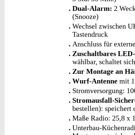
Dual-Alarm:
2 Weckz
(Snooze)
Wechsel zwischen 
Tastendruck
Anschluss für exter
Zuschaltbares LED-
wählbar, schaltet sic
Zur Montage an Hä
Wurf-Antenne
mit 1
Stromversorgung: 100
Stromausfall-Siche
bestellen): speichert
Maße Radio: 25,8 x 1
Unterbau-Küchenradio