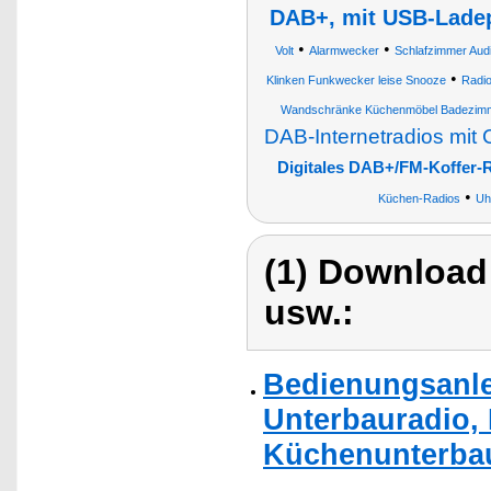
DAB+, mit USB-Lade
•
•
Volt
Alarmwecker
Schlafzimmer Audi
•
Klinken Funkwecker leise Snooze
Radi
Wandschränke Küchenmöbel Badezimm
DAB-Internetradios mit 
Digitales DAB+/FM-Koffer-
•
Küchen-Radios
Uh
(1) Download
usw.:
Bedienungsanle
Unterbauradio,
Küchenunterba