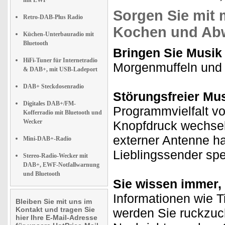
mit EWF
Sorgen Sie mit m
Retro-DAB-Plus Radio
Kochen und Ab
Küchen-Unterbauradio mit
Bluetooth
Bringen Sie Musik 
HiFi-Tuner für Internetradio
Morgenmuffeln und d
& DAB+, mit USB-Ladeport
DAB+ Steckdosenradio
Störungsfreier Mu
Digitales DAB+/FM-
Programmvielfalt vo
Kofferradio mit Bluetooth und
Wecker
Knopfdruck wechse
externer Antenne h
Mini-DAB+-Radio
Lieblingssender spe
Stereo-Radio-Wecker mit
DAB+, EWF-Notfallwarnung
und Bluetooth
Sie wissen immer, 
Informationen wie Ti
Bleiben Sie mit uns im
Kontakt und tragen Sie
werden Sie ruckzuc
hier Ihre E-Mail-Adresse