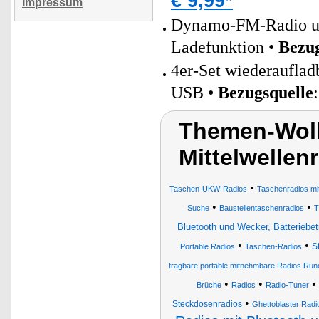
€ 9,99*
Impressum
Dynamo-FM-Radio un
Ladefunktion •
Bezug
4er-Set wiederaufla
USB •
Bezugsquelle
Themen-Wolk
Mittelwellen
•
Taschen-UKW-Radios
Taschenradios mi
•
•
Suche
Baustellentaschenradios
T
Bluetooth und Wecker, Batteriebet
•
•
S
Portable Radios
Taschen-Radios
tragbare portable mitnehmbare Radios Ru
•
•
•
Brüche
Radios
Radio-Tuner
•
Steckdosenradios
Ghettoblaster Radi