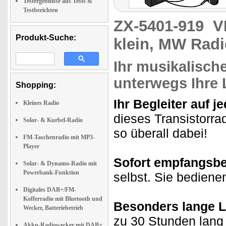
Testergebnisse aus Tests &
Testberichten
ZX-5401-919
V
Produkt-Suche:
klein, MW Radi
Ihr musikalische
unterwegs Ihre 
Shopping:
Ihr Begleiter auf j
Kleines Radio
dieses Transistorra
Solar- & Kurbel-Radio
so überall dabei!
FM-Taschenradio mit MP3-
Player
Sofort empfangsbe
Solar- & Dynamo-Radio mit
Powerbank-Funktion
selbst. Sie bediene
Digitales DAB+/FM-
Kofferradio mit Bluetooth und
Besonders lange L
Wecker, Batteriebetrieb
zu 30 Stunden lang 
Akku-Radiowecker mit DAB+