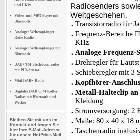
Radiosenders sowie
und UKW
Weltgeschehen.
Video- und MP3-Player mit
Bluetooth
Transistorradio für 
Analoger Weltempfänger
Frequenz-Bereiche 
Reise-Radio
KHz
Analoger Weltempfänger mit
Analoge Frequenz-
Bluetooth
Drehregler für Lauts
DAB+/FM-Steckdosenradio
mit PIR-Sensor
Schieberegler mit 3
Kopfhörer-Anschlus
Mini-DAB+-Radio
Metall-Halteclip an
Digitales DAB+/FM-Koffer-
Radios mit Bluetooth und
Kleidung
Wecker
Stromversorgung: 2 B
Maße: 80 x 40 x 18 m
Bleiben Sie mit uns im
Kontakt und tragen Sie
Taschenradio inklusi
hier Ihre E-Mail-Adresse
für unsere HotPrice-Mail
ein: