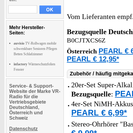
Vom Lieferanten emp
Mehr Hersteller-
Bezugsquelle
Deutsch
Seiten:
B0CJTXCS6Z
auvisio
TV-Rollwagen mobile
schwenkbare Senioren Pflegen
PEARL € 6
Österreich
Betten Schlafzimmer
PEARL € 12,95*
infactory
Wärmeschutzfolien
Fenster
Zubehör / häufig mitgeka
20er-Set Super-Alkal
Service- & Support-
Website der Marke VR-
PEAR
Bezugsquelle
:
Radio für die
Vertriebsgebiete
4er-Set NiMH-Akkus
Deutschland,
PEARL € 6,99*
Österreich und
Schweiz
Stereo-Ohrhörer "Ba
Datenschutz