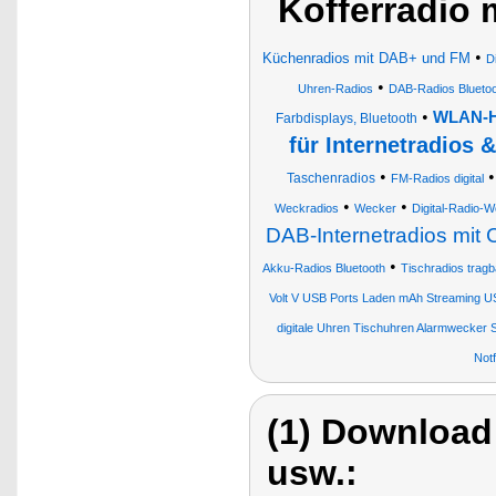
Kofferradio 
•
Küchenradios mit DAB+ und FM
D
•
Uhren-Radios
DAB-Radios Blueto
•
WLAN-Hi
Farbdisplays, Bluetooth
für Internetradios
•
Taschenradios
FM-Radios digital
•
•
Weckradios
Wecker
Digital-Radio-
DAB-Internetradios mit 
•
Akku-Radios Bluetooth
Tischradios trag
Volt V USB Ports Laden mAh Streaming U
digitale Uhren Tischuhren Alarmwecker
Notf
(1) Download
usw.: