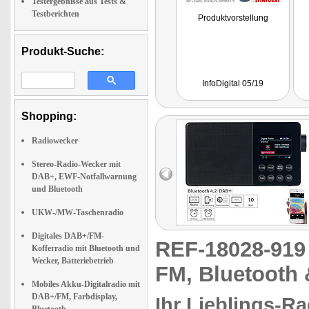
Testergebnisse aus Tests &
Testberichten
Produktvorstellung
Produkt-Suche:
InfoDigital 05/19
Shopping:
Radiowecker
Stereo-Radio-Wecker mit
DAB+, EWF-Notfallwarnung
und Bluetooth
UKW-/MW-Taschenradio
Digitales DAB+/FM-
REF-18028-91
Kofferradio mit Bluetooth und
Wecker, Batteriebetrieb
FM, Bluetooth 
Mobiles Akku-Digitalradio mit
DAB+/FM, Farbdisplay,
Ihr Lieblings-R