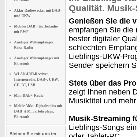
Bluetooth
Qualität.
Musik-
Akku-Radiowecker mit DAB+
und UKW
Genießen Sie die v
Mobiles DAB+-Kurbelradio
empfangen Sie die 
mit EWF
bester digitaler Qu
Analoger Weltempfänger
schlechten Empfang,
Reise-Radio
Lieblings-UKW-Prog
Analoger Weltempfänger mit
Sender speichern Si
Bluetooth
WLAN-HiFi-Receiver,
Internetradio, DAB+, UKW,
Stets über das Pr
CD, BT, USB
zeigt Ihnen neben 
Mini-DAB+-Radio
Musiktitel und mehr
Mobile Akku-Digitalradios mit
DAB+/FM, Farbdisplays,
Musik-Streaming f
Bluetooth
Lieblings-Songs ei
Bleiben Sie mit uns im
oder Tablet-PC.