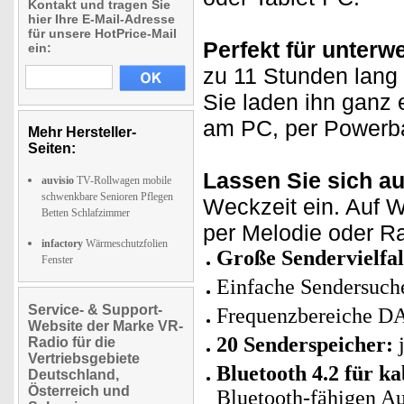
Kontakt und tragen Sie
hier Ihre E-Mail-Adresse
für unsere HotPrice-Mail
Perfekt für unterw
ein:
zu 11 Stunden lang
Sie laden ihn ganz 
am PC, per Powerba
Mehr Hersteller-
Seiten:
Lassen Sie sich 
auvisio
TV-Rollwagen mobile
schwenkbare Senioren Pflegen
Weckzeit ein. Auf 
Betten Schlafzimmer
per Melodie oder R
infactory
Wärmeschutzfolien
Große Sendervielfal
Fenster
Einfache Sendersuch
Service- & Support-
Frequenzbereiche D
Website der Marke VR-
20 Senderspeicher:
j
Radio für die
Vertriebsgebiete
Bluetooth 4.2 für k
Deutschland,
Österreich und
Bluetooth-fähigen Au