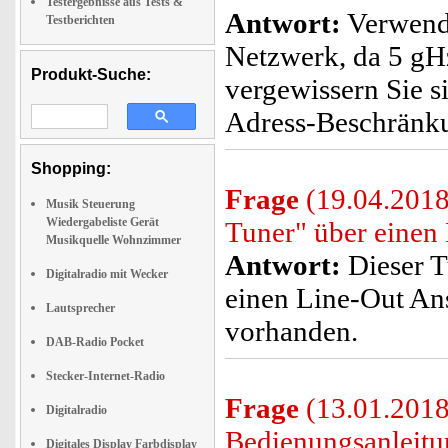
Testergebnisse aus Tests &
Antwort:
Verwende
Testberichten
Netzwerk, da 5 gH
Produkt-Suche:
vergewissern Sie si
Adress-Beschränkun
Shopping:
Frage
(19.04.2018
Musik Steuerung
Wiedergabeliste Gerät
Tuner" über einen
Musikquelle Wohnzimmer
Antwort:
Dieser T
Digitalradio mit Wecker
einen Line-Out Ans
Lautsprecher
vorhanden.
DAB-Radio Pocket
Stecker-Internet-Radio
Frage
(13.01.2018)
Digitalradio
Bedienungsanleitu
Digitales Display Farbdisplay