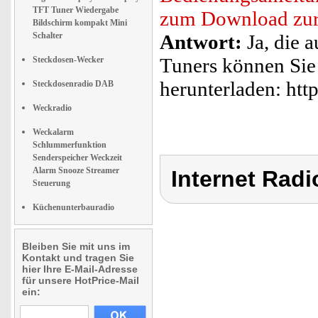
TFT Tuner Wiedergabe
zum Download zur
Bildschirm kompakt Mini
Schalter
Antwort:
Ja, die 
Tuners können Sie
Steckdosen-Wecker
herunterladen: ht
Steckdosenradio DAB
Weckradio
Weckalarm
Schlummerfunktion
Senderspeicher Weckzeit
Alarm Snooze Streamer
Internet Radi
Steuerung
Küchenunterbauradio
Bleiben Sie mit uns im
Kontakt und tragen Sie
hier Ihre E-Mail-Adresse
für unsere HotPrice-Mail
ein: