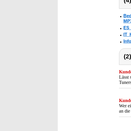
(4
Bed
MP3
ES
IT_
Info
(2
Kunde
Lässt 
Tuners
Kunde
Wer ei
an die