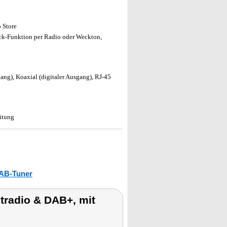
 Store
eck-Funktion per Radio oder Weckton,
ng), Koaxial (digitaler Ausgang), RJ-45
itung
AB-Tuner
tradio & DAB+, mit