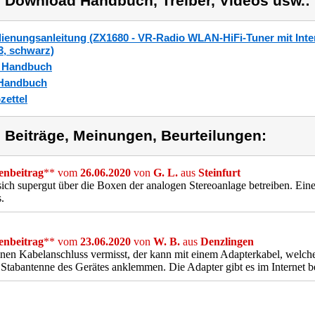
) Download Handbuch, Treiber, Videos usw.:
ienungsanleitung (ZX1680 - VR-Radio WLAN-HiFi-Tuner mit Inte
, schwarz)
_Handbuch
Handbuch
zettel
) Beiträge, Meinungen, Beurteilungen:
nbeitrag
** vom
26.06.2020
von
G. L.
aus
Steinfurt
sich supergut über die Boxen der analogen Stereoanlage betreiben. Ein
.
nbeitrag
** vom
23.06.2020
von
W. B.
aus
Denzlingen
nen Kabelanschluss vermisst, der kann mit einem Adapterkabel, welc
 Stabantenne des Gerätes anklemmen. Die Adapter gibt es im Internet 