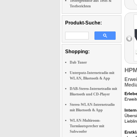
Testergebnisse aus Tests &
Testberichten
Produkt-Suche:
Shopping:
Dab Tuner
HPM
Unterputz-Internetradio mit
WLAN, Bluetooth & App
Erwei
Medi
DAB-Stereo-Internetradio mit
Erleb
Bluetooth und CD-Player
Erweit
Stereo-WLAN-Internetradio
Intern
mit Bluetooth & App
Übersi
WLAN-Multiroom-
Liebli
Turmlautsprecher mit
Subwoofer
Erstk