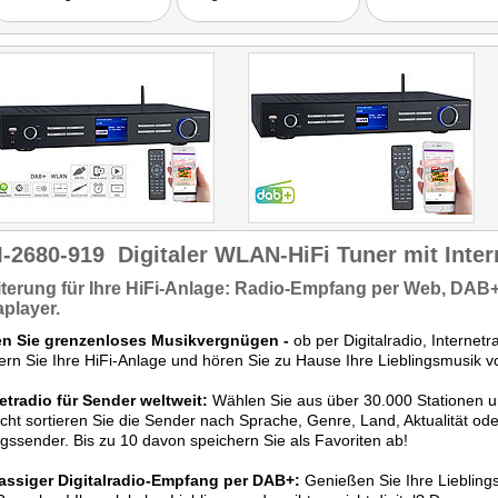
von VR-Radio ist ein echter
auch das
Alleskönner und bereichert
Netzwerkstreaming als
jede ältere HiFi-Anlage um
ausgesprochen praktisch.
weitere Quellen und
Gut gefallen hat uns auch
Netzwerkfunktionen."
die abnehmbare
Teleskopantenne und das
gut lesbare Farbdisplay."
-2680-919
Digitaler WLAN-HiFi Tuner mit Int
terung für Ihre HiFi-Anlage:
Radio-Empfang per
Web, DAB
aplayer
.
en Sie grenzenloses Musikvergnügen -
ob per Digitalradio, Interne
ern Sie Ihre HiFi-Anlage und hören Sie zu Hause Ihre Lieblingsmusik v
etradio für Sender weltweit:
Wählen Sie aus über 30.000 Stationen u
cht sortieren Sie die Sender nach Sprache, Genre, Land, Aktualität oder
ngssender. Bis zu 10 davon speichern Sie als Favoriten ab!
lassiger Digitalradio-Empfang per DAB+:
Genießen Sie Ihre Lieblings