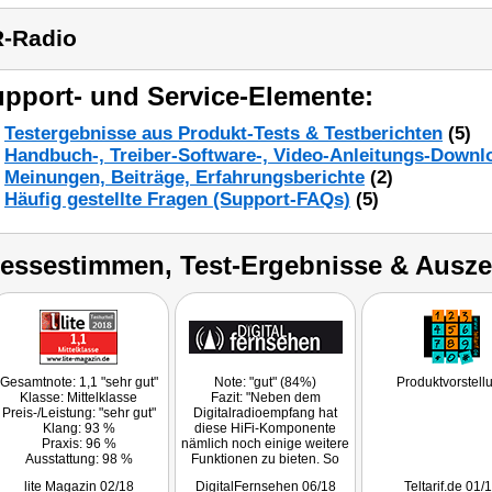
-Radio
pport- und Service-Elemente:
Testergebnisse aus Produkt-Tests & Testberichten
(5)
Handbuch-, Treiber-Software-, Video-Anleitungs-Downl
Meinungen, Beiträge, Erfahrungsberichte
(2)
Häufig gestellte Fragen (Support-FAQs)
(5)
ressestimmen, Test-Ergebnisse & Ausz
Gesamtnote: 1,1 "sehr gut"
Note: "gut" (84%)
Produktvorstell
Klasse: Mittelklasse
Fazit: "Neben dem
Preis-/Leistung: "sehr gut"
Digitalradioempfang hat
Klang: 93 %
diese HiFi-Komponente
Praxis: 96 %
nämlich noch einige weitere
Ausstattung: 98 %
Funktionen zu bieten. So
Fazit: "Der digitale WLAN-
erweist sich auch der
lite Magazin 02/18
DigitalFernsehen 06/18
Teltarif.de 01/
HiFi-Tuner IRS-690.HiFi
Internetradioempfang oder