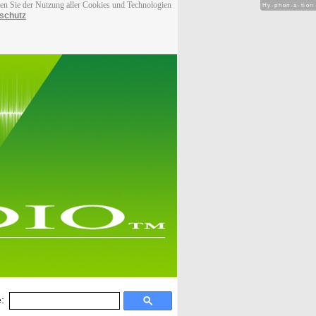
men Sie der Nutzung aller Cookies und Technologien
Hy-phen-a-tion
schutz
: