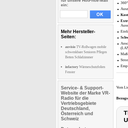
für unsere HotPrice-Mail
360°
ein:
Ausz
Kost
Extr
Auss
Mehr Hersteller-
Einf
Seiten:
Schw
Ansc
auvisio
TV-Rollwagen mobile
(LAN
schwenkbare Senioren Pflegen
Maße
Betten Schlafzimmer
Stro
Empf
infactory
Wärmeschutzfolien
Fenster
Vom Li
Service- & Support-
Website der Marke VR-
Radio für die
Bezugs
Vertriebsgebiete
Deutschland,
T
Österreich und
Schweiz
U