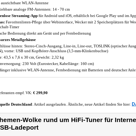
 ausrichtbare WLAN-Antenne
iehbare analoge FM-Antennen: 14 - 70 cm
enlose Streaming-App
für Android und iOS, erhältlich bei Google Play und im App
as:
Favoritenlisten-Pflege über Webinterface, Wecker mit 2 Speicherplätzen für W
chalt-Timer
ache Bedienung direkt am Gerät und per Fernbedienung
arzes Metallgehäuse
hlüsse hinten: Stereo-Cinch-Ausgang, Line-in, Line-out, TOSLINK (optischer Ausga
), vorne: USB und Kopfhörer-Anschluss (3,5-mm-Klinkenbuchse)
: 43,5 x 7,6 x 30 cm, Gewicht: 2,32 kg
mversorgung: 230 Volt (Eurostecker, Kabellänge: 160 cm)
änger inklusive WLAN-Antenne, Fernbedienung mit Batterien und deutscher Anle
eferanten empf. VK:
€ 299,90
D
quelle
Deutschland
: Artikel ausgelaufen. Ähnliche, neue Artikel finden Sie hier:
hemen-Wolke rund um HiFi-Tuner für Interne
SB-Ladeport