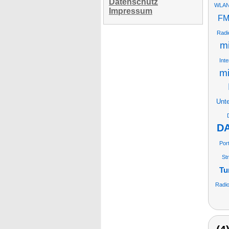
Datenschutz
WLAN-
Impressum
F
Radi
mi
Int
mi
Unte
DA
Por
St
Tu
Radi