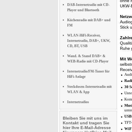
ohne R
DAB-Internetradio mit CD-
UKW-Em
Player und Bluetooth
Netzw
Küchenradio mit DAB+ und
Audiog
FM
Stick 
WLAN-HiFi-Receiver,
Zahlr
Internetradio, DAB+, UKW,
Qualit
CD, BT, USB
Ruhe g
Wand. & Stand DAB+ &
Mit W
WEB-Radio mit CD-Player
selbst
Receiv
Internetradio/FM-Tuner für
Audi
HiFi-Anlage
Rad
Steckdosen-Internetradio mit
30 S
WLAN & App
Unte
Komp
Internetradios
Musi
unte
USB-
Bleiben Sie mit uns im
TFT-
Kontakt und tragen Sie
hier Ihre E-Mail-Adresse
WiFi