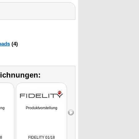
oads
(4)
eichnungen:
ung
Produktvorstellung
Produktvorstellung
18
FIDELITY 01/18
reinHOEREN.de 01/18