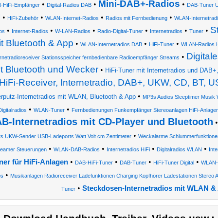
Mini-DAB+-Radios
•
•
•
HiFi-Empfänger
Digital-Radios DAB
DAB-Tuner 
M
•
•
•
•
HiFi-Zubehör
WLAN-Internet-Radios
Radios mit Fernbedienung
WLAN-Internetrad
S
•
•
•
•
•
•
os
Internet-Radios
W-LAN-Radios
Radio-Digital-Tuner
Internetradios
Tuner
t Bluetooth & App
•
•
•
WLAN-Internetradios DAB
HiFi-Tuner
WLAN-Radios H
Digital
•
ernetradioreceiver Stationsspeicher fernbedienbare Radioempfänger Streams
t Bluetooth und Wecker
•
HiFi-Tuner mit Internetradios und DAB+
HiFi-Receiver, Internetradio, DAB+, UKW, CD, BT, 
•
rputz-Internetradios mit WLAN, Bluetooth & App
MP3s Audios Sleeptimer Musik 
•
•
Digitalradios
WLAN-Tuner
Fernbedienungen Funkempfänger Stereoanlagen HiFi-Anlage
B-Internetradios mit CD-Player und Bluetooth
•
ts UKW-Sender USB-Ladeports Watt Volt cm Zentimeter
Weckalarme Schlummerfunktione
•
•
•
•
reamer Steuerungen
WLAN-DAB-Radios
Internetradios HiFi
Digitalradios WLAN
Int
•
•
•
•
ner für HiFi-Anlagen
DAB-HiFi-Tuner
DAB-Tuner
HiFi-Tuner Digital
WLAN-
•
os
Musikanlagen Radioreceiver Ladefunktionen Charging Kopfhörer Ladestationen Stereo Ad
•
Steckdosen-Internetradios mit WLAN &
Tuner