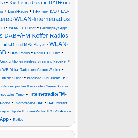
•
Küchenradios mit DAB+ und
USB
•
•
•
ios
Digital-Radios
HiFi-Tuner DAB
DAB-
tereo-WLAN-Internetradios
•
•
iFi
WLAN-HiFi-Tuner
Farbdisplays Apps
es DAB+/FM-Koffer-Radios
WLAN-
•
, mit CD- und MP3-Player
USB
•
•
•
UKW-Radios
Radio-HiFi-Tuner
•
Weckfunktionen wireless Streaming Receiver
•
n DAB-Digital-Radios empfangen Wecker
•
•
Internet-Tuner
kabellose Dual-Alarme USB-
n Senderspeicher Weckzeiten Alarme Snooze
•
Internetradio/FM-
ernetradios-Tuner
•
•
Radios
Internetradios DAB
DAB-Internet-
•
•
apter digitale
Tuner-Radios
WLAN-Radio-
•
 App
Radios