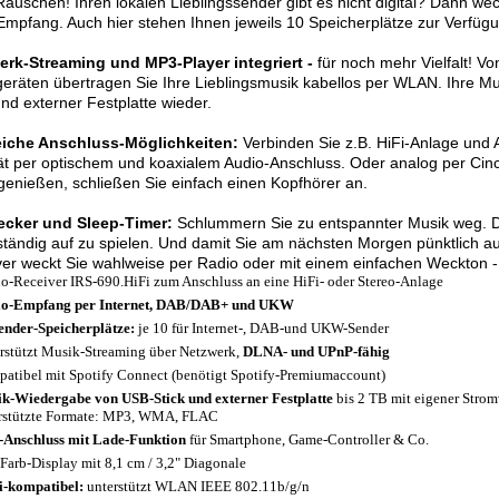
auschen! Ihren lokalen Lieblingssender gibt es nicht digital? Dann wec
pfang. Auch hier stehen Ihnen jeweils 10 Speicherplätze zur Verfügu
erk-Streaming und MP3-Player integriert -
für noch mehr Vielfalt! 
eräten übertragen Sie Ihre Lieblingsmusik kabellos per WLAN. Ihre M
und externer Festplatte wieder.
eiche Anschluss-Möglichkeiten:
Verbinden Sie z.B. HiFi-Anlage und Au
ät per optischem und koaxialem Audio-Anschluss. Oder analog per Cin
enießen, schließen Sie einfach einen Kopfhörer an.
ecker und Sleep-Timer:
Schlummern Sie zu entspannter Musik weg. Die
ständig auf zu spielen. Und damit Sie am nächsten Morgen pünktlich a
er weckt Sie wahlweise per Radio oder mit einem einfachen Weckton 
o-Receiver IRS-690.HiFi zum Anschluss an eine HiFi- oder Stereo-Anlage
io-Empfang per
Internet,
DAB/DAB+ und UKW
ender-Speicherplätze:
je 10 für Internet-, DAB-und UKW-Sender
rstützt Musik-Streaming über Netzwerk,
DLNA- und UPnP-fähig
atibel mit Spotify Connect (benötigt Spotify-Premiumaccount)
k-Wiedergabe von USB-Stick und externer Festplatte
bis 2 TB mit eigener Stromv
rstützte Formate: MP3, WMA, FLAC
Anschluss mit Lade-Funktion
für Smartphone, Game-Controller & Co.
Farb-Display mit 8,1 cm / 3,2" Diagonale
-kompatibel:
unterstützt WLAN IEEE 802.11b/g/n